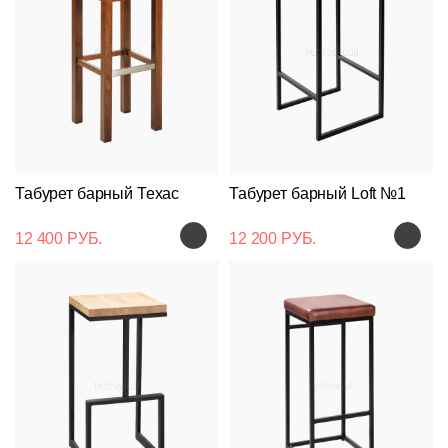
Табурет барный Техас
Табурет барный Loft №1
12 400 РУБ.
12 200 РУБ.
Подстолья
Клиентам
Стулья
Дизайнерам
О
Чугунные
компании