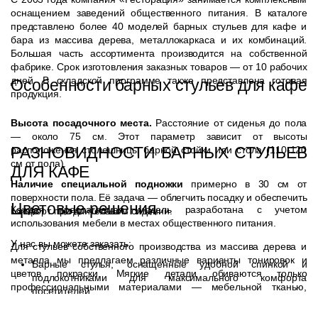
оснащением заведений общественного питания. В каталоге
представлено более 40 моделей барных стульев для кафе и
бара из массива дерева, металлокаркаса и их комбинаций.
Большая часть ассортимента производится на собственной
фабрике. Срок изготовления заказных товаров — от 10 рабочих
дней. В складской программе также представлена готовая
Особенности барных стульев для кафе
продукция.
Высота посадочного места.
Расстояние от сиденья до пола
— около 75 см. Этот параметр зависит от высоты
РАЗНОВИДНОСТИ БАРНЫХ СТУЛЬЕВ
расположения столешницы барной стойки или стола (110-120
см от пола).
ДЛЯ КАФЕ
Наличие специальной подножки
примерно в 30 см от
поверхности пола. Её задача — облегчить посадку и обеспечить
Цветовые решения
Каждая предлагаемая модель разработана с учетом
комфорт при длительном сидении.
использования мебели в местах общественного питания.
У нас вы можете заказать:
Для стульев собственного производства из массива дерева и
металла мы предлагаем различные варианты тонировок и
Барные стулья, оснащенные удобной спинкой и
цветов покраски. Мягкие детали обиваются только
подлокотниками для максимального комфорта
профессиональными материалами — мебельной тканью,
посетителей.
искусственной и натуральной кожей, замшей.
Табуреты на металлокаркасе из стали. Их мягкие сиденья