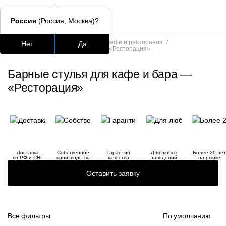
Россия
(Россия, Москва)?
Главная
/
Каталог
/
Стулья для кафе и ресторанов
/
Нет
Да
Барные стулья для кафе и бара — «Ресторация»
Подстолья для стола
Столешницы
Столы
Стулья для
Барные стулья для кафе и бара —
Часто ищут
«Ресторация»
lars
ledger
шафран
Доставка
Собственное
Гарантия
Для любых
Более 20 лет
по РФ и СНГ
производство
качества
заведений
на рынке
окланд
Оставить заявку
Все фильтры
По умолчанию