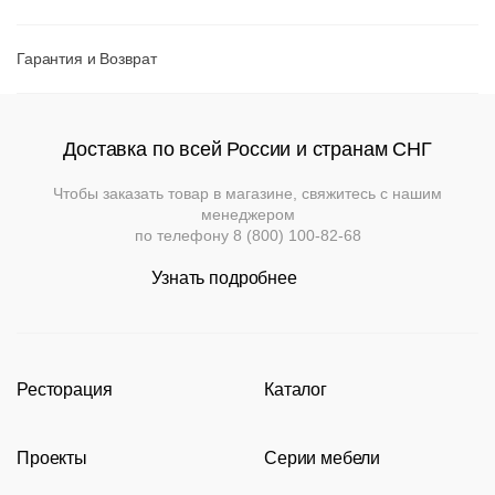
Гарантия и Возврат
Доставка по всей России и странам СНГ
Вернуться к
Подстолья
Клиентам
Чтобы заказать товар в магазине, свяжитесь с нашим
товару
Фильтры
Добавить
менеджером
Выбор
по телефону
8 (800) 100-82-68
опций
Стулья
Дизайнерам
О
Чугунные
может
компании
Узнать подробнее
повлиять
Кресла
Контакты
Деревянные
на
Металлические
Применить
Производство
итоговую
Столешницы
Сбросить
стоимоть
.
На
На
Деревянные
фильтр
Конечную
деревянном
Документы
металлокаркасе
Ресторация
Каталог
каркасе
цену
Столы
Для
Производство
Каталог
уточняйте
Нержавеющая
помещений
Доставка
Пластиковые
у
сталь
Проекты
Серии мебели
Портфолио
Стулья
Мягкая
На
и
На
менеджера
мебель
металлическом
деревянном
оплата
Акции
Современные рестораны
Кресла
Loft