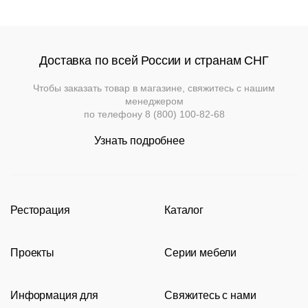
Доставка по всей России и странам СНГ
Чтобы заказать товар в магазине, свяжитесь с нашим
менеджером
по телефону
8 (800) 100-82-68
Узнать подробнее
Ресторация
Каталог
Производство
Каталог
Проекты
Серии мебели
Портфолио
Стулья
Акции
Современные рестораны
Кресла
Loft
Информация для
Свяжитесь с нами
Новости
Классические рестораны
Мягкая мебель
Tolix