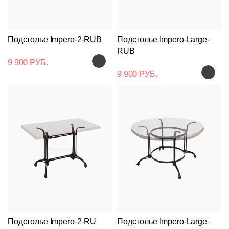
Подстолье Impero-2-RUB
Подстолье Impero-Large-
RUB
9 900 РУБ.
9 900 РУБ.
Подстолья
Клиентам
Стулья
Дизайнерам
О
Чугунные
Подстолье Impero-2-RU
Подстолье Impero-Large-
компании