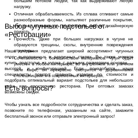
большим потоком людей, так как выдерживают любую
нагрузку.
Отличная обрабатываемость. Из сплава отливают самые
разнообразные формы, напыляют различные покрытия,
Выбор чугунных подстольев от
что дает возможность реализовать любую дизайнерскую
прихоть.
«Ресторации»
Прочность. Даже при больших нагрузках в чугуне не
образуются трещины, сколы, внутренние повреждения
структуры.
Наша компания предлагает широкий ассортимент чугунных
опор, выполненных в различных стилях. Вы также можете
Сочетаемость с большинством материалов. Чугун будет
купить подстолья из чугуна с разными размерами основания,
уместен в любом интерьере, во внутреннем или уличном
высотой и конфигурацией. Если понадобится, наши
зале кафе, он прекрасно смотрится с деревянными
специалисты помогут сравнить изделия по стоимости и
столешницами и в современных интерьерах.
подобрать оптимальный вариант подстольев для небольшого
кафе или просторного ресторана. При оптовых заказах
Есть вопросы?
возможны скидки.
Чтобы узнать все подробности сотрудничества и сделать заказ,
позвоните по телефонам, указанным на сайте, закажите
бесплатный звонок или отправьте электронный запрос!