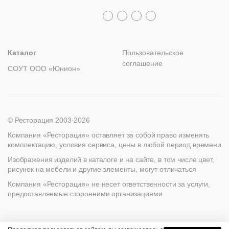
Лизинг
+7 (812) 317-02-32
+7 (776) 007-04-78
msc@restoracia.ru
Мебель на заказ
spb@restoracia.ru
info@therestoracia.kz
Реквизиты
Каталог PDF
Каталог
Пользовательское
соглашение
СОУТ ООО «Юнион»
© Ресторация 2003-2026
Компания «Ресторация» оставляет за собой право изменять
комплектацию, условия сервиса, цены в любой период времени
Изображения изделий в каталоге и на сайте, в том числе цвет,
рисунок на мебели и другие элементы, могут отличаться
Компания «Ресторация» не несет ответственности за услуги,
предоставляемые сторонними организациями
Найти