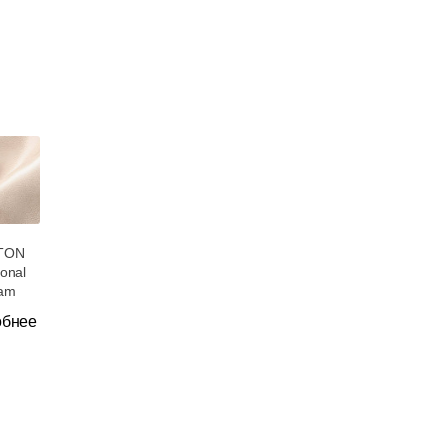
TON
ional
am
обнее