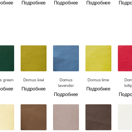
обнее
Подробнее
Подробнее
Подробнее
Подр
Подстолья
Фильтры
Стулья
Кресла
Применить
Столешницы
Сбросить
фильтр
Столы
Мягкая мебель
s green
Domus kiwi
Domus
Domus lime
Do
lavender
loll
обнее
Подробнее
Подробнее
Мебель Loft
Подробнее
Подр
Мебель для улицы
Барные стойки