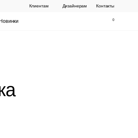
Клиентам
Дизайнерам
Контакты
Новинки
Найти
Закрыть
жа
ы Topalit Австрия
Стул Baxter СП
.
21 250 РУБ.