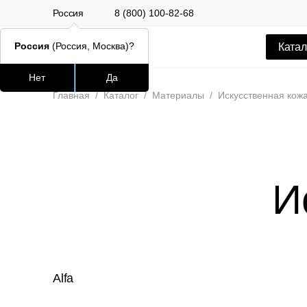
Россия
8 (800) 100-82-68
Россия
(Россия, Москва)?
Катал
Нет
Да
Часто ищут
Популяр
Главная
/
Каталог
/
Материалы
/
Искусственная кож
lars
ledger
шафран
И
окланд
Стул Alen
12 500 РУБ
Alfa