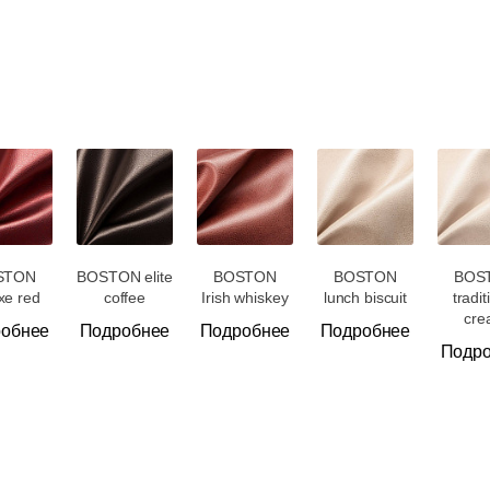
STON
BOSTON elite
BOSTON
BOSTON
BOS
xe red
coffee
Irish whiskey
lunch biscuit
tradit
cre
обнее
Подробнее
Подробнее
Подробнее
Подр