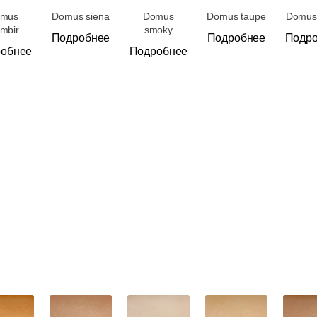
Банкетная мебель
mus
Domus siena
Domus
Domus taupe
Domus 
ombir
smoky
Подробнее
Подробнее
Подр
Аксессуары
обнее
Подробнее
Акции
Распродажа