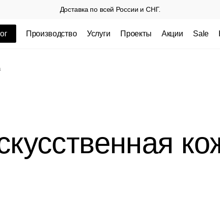
Доставка по всей России и СНГ.
ог
Производство
Услуги
Проекты
Акции
Sale
ные товары
а
скусственная ко
 СП
Столешницы из пластика HPL,
Столешниц
кромка ПВХ
.
3 100 РУБ
3 432 РУБ.