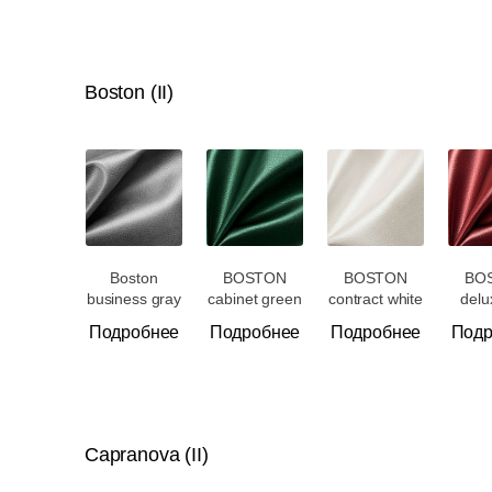
Boston (II)
Boston
BOSTON
BOSTON
BO
business gray
cabinet green
contract white
delu
Подробнее
Подробнее
Подробнее
Подр
Capranova (II)