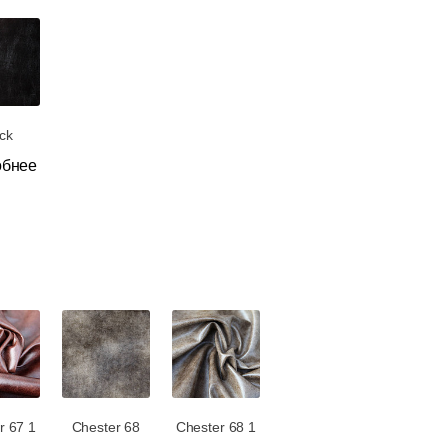
ck
обнее
r 67 1
Chester 68
Chester 68 1