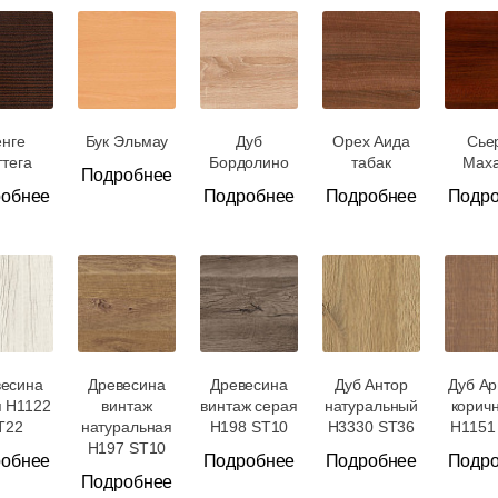
енге
Бук Эльмау
Дуб
Орех Аида
Сье
ттега
Бордолино
табак
Маха
Подробнее
обнее
Подробнее
Подробнее
Подр
весина
Древесина
Древесина
Дуб Антор
Дуб Ар
я H1122
винтаж
винтаж серая
натуральный
корич
T22
натуральная
H198 ST10
H3330 ST36
H1151
H197 ST10
обнее
Подробнее
Подробнее
Подр
Подробнее