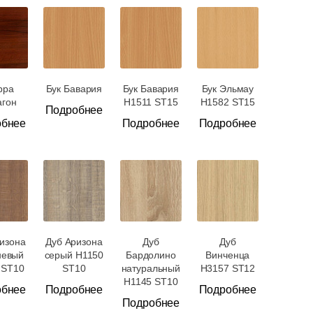
рра
Бук Бавария
Бук Бавария
Бук Эльмау
гон
H1511 ST15
H1582 ST15
Подробнее
обнее
Подробнее
Подробнее
изона
Дуб Аризона
Дуб
Дуб
невый
серый H1150
Бардолино
Винченца
 ST10
ST10
натуральный
H3157 ST12
H1145 ST10
обнее
Подробнее
Подробнее
Подробнее