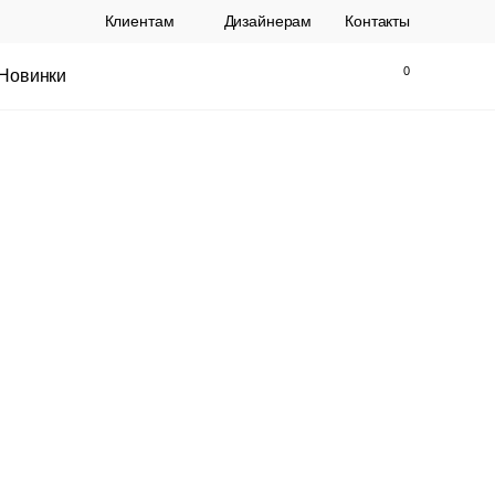
Клиентам
Дизайнерам
Контакты
Новинки
Найти
Закрыть
ы Topalit Австрия
Стул Baxter СП
.
21 250 РУБ.