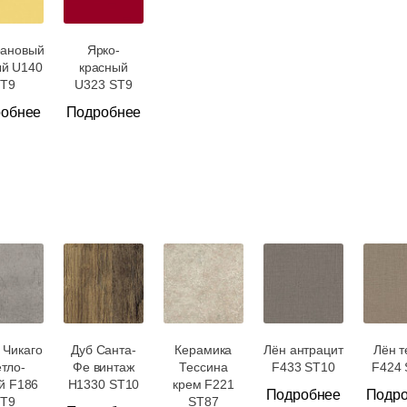
Подстолья
Фильтры
ановый
Ярко-
Стулья
ый U140
красный
T9
U323 ST9
Кресла
обнее
Подробнее
Применить
Столешницы
Сбросить
фильтр
Столы
Мягкая мебель
Мебель Loft
Мебель для улицы
 Чикаго
Дуб Санта-
Керамика
Лён антрацит
Лён т
етло-
Фе винтаж
Тессина
F433 ST10
F424 
Барные стойки
й F186
H1330 ST10
крем F221
Подробнее
Подр
T9
ST87