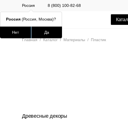
Россия
8 (800) 100-82-68
Россия
(Россия, Москва)?
Катал
Нет
Да
Часто ищут
Популяр
Главная
/
Каталог
/
Материалы
/
Пластик
lars
ledger
окланд
шафран
Стул Alen
12 500 РУБ
Древесные декоры