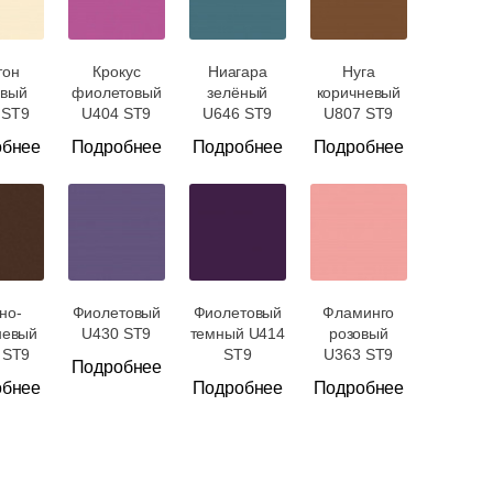
тон
Крокус
Ниагара
Нуга
вый
фиолетовый
зелёный
коричневый
 ST9
U404 ST9
U646 ST9
U807 ST9
обнее
Подробнее
Подробнее
Подробнее
но-
Фиолетовый
Фиолетовый
Фламинго
невый
U430 ST9
темный U414
розовый
 ST9
ST9
U363 ST9
Подробнее
обнее
Подробнее
Подробнее