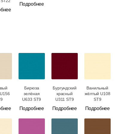
 ST22
Подробнее
обнее
евый
Бирюза
Бургундский
Ванильный
 U156
зелёная
красный
жёлтый U108
T9
U633 ST9
U311 ST9
ST9
обнее
Подробнее
Подробнее
Подробнее