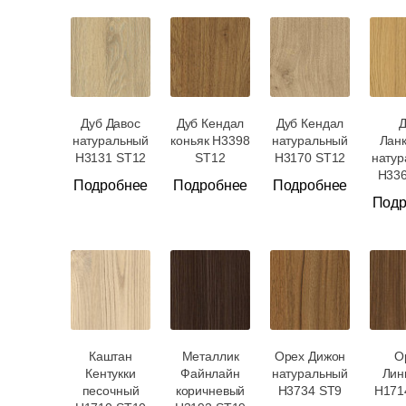
Дуб Давос
Дуб Кендал
Дуб Кендал
натуральный
коньяк H3398
натуральный
Лан
H3131 ST12
ST12
H3170 ST12
нату
H33
Подробнее
Подробнее
Подробнее
Подр
Каштан
Металлик
Орех Дижон
О
Кентукки
Файнлайн
натуральный
Лин
песочный
коричневый
H3734 ST9
H171