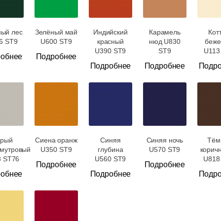
ный лес
Зелёный май
Индийский
Карамель
Кот
6 ST9
U600 ST9
красный
нюд U830
беже
U390 ST9
ST9
U113
обнее
Подробнее
Подробнее
Подробнее
Подр
рый
Сиена оранж
Синяя
Синяя ночь
Тём
мутровый
U350 ST9
глубина
U570 ST9
корич
3 ST76
U560 ST9
U818
Подробнее
Подробнее
обнее
Подробнее
Подр