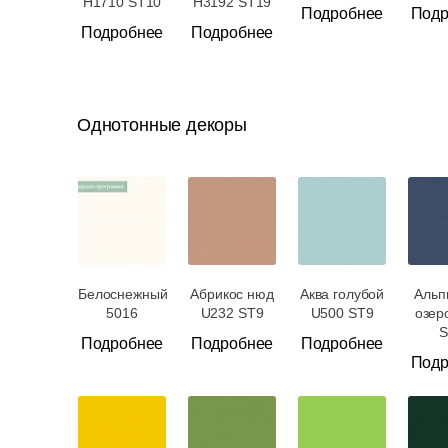
H1710 ST10
H3192 ST19
Подробнее
Подр
Подробнее
Подробнее
Однотонные декоры
Белоснежный
Абрикос нюд
Аква голубой
Альп
5016
U232 ST9
U500 ST9
озер
S
Подробнее
Подробнее
Подробнее
Подр