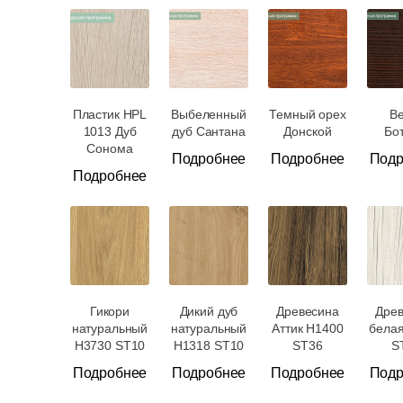
Пластик HPL
Выбеленный
Темный орех
В
1013 Дуб
дуб Сантана
Донской
Бо
Сонома
Подробнее
Подробнее
Подр
Подробнее
Гикори
Дикий дуб
Древесина
Дре
натуральный
натуральный
Аттик H1400
бела
H3730 ST10
H1318 ST10
ST36
S
Подробнее
Подробнее
Подробнее
Подр