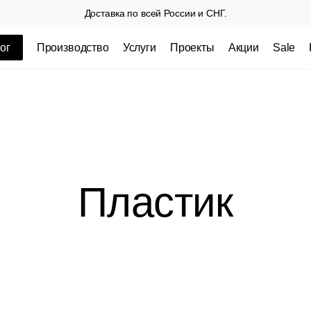
Доставка по всей России и СНГ.
ог
Производство
Услуги
Проекты
Акции
Sale
ные товары
Пластик
 СП
Столешницы из пластика HPL,
Столешниц
кромка ПВХ
.
3 100 РУБ
3 432 РУБ.