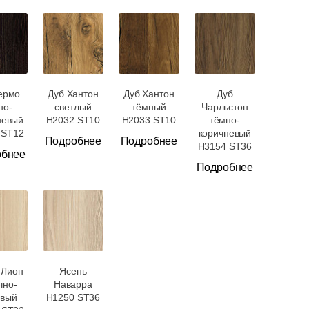
ермо
Дуб Хантон
Дуб Хантон
Дуб
но-
светлый
тёмный
Чарльстон
невый
H2032 ST10
H2033 ST10
тёмно-
 ST12
коричневый
Подробнее
Подробнее
H3154 ST36
обнее
Подробнее
 Лион
Ясень
чно-
Наварра
вый
H1250 ST36