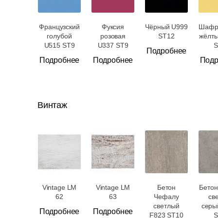
Французский
Фуксия
Чёрный U999
Шафр
голубой
розовая
ST12
жёлт
U515 ST9
U337 ST9
S
Подробнее
Подробнее
Подробнее
Подр
Винтаж
Vintage LM
Vintage LM
Бетон
Бетон
62
63
Чефалу
св
светлый
серы
Подробнее
Подробнее
F823 ST10
S