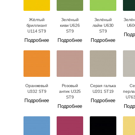
Жёлтый
Зелёный
Зелёный
Зелё
бриллиант
киви U626
лайм U630
U60
U114 ST9
ST9
ST9
Подр
Подробнее
Подробнее
Подробнее
Оранжевый
Розовый
Серая галька
Се
U332 ST9
антик U325
U201 ST19
перла
ST9
U76
Подробнее
Подробнее
Подробнее
Подр