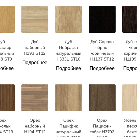
Дуб
Дуб
Дуб
Дуб Сорано
Дуб т
кастер
наборный
Небраска
чёрно-
чёр
ральный
H193 ST12
натуральный
коричневый
корич
68 ST9
H3331 ST10
H1137 ST12
H1199
Подробнее
обнее
Подробнее
Подробнее
Подр
рех
Орех
Орех
Орех
Ясень
кольн
наборный
Пацифик
Пацифик
песо
4 ST19
H194 ST12
натуральный
табак H3702
беже