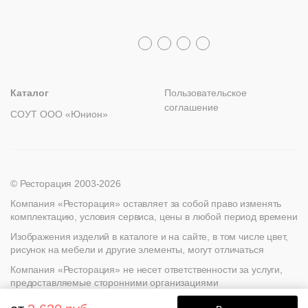
Политика возврата
Ресторанный
Распродажа
8 (800) 100-82-68
текстиль
Столы,
Лизинг
+7 (812) 317-02-32
+7 (776) 007-04-78
столешницы,
msc@restoracia.ru
Мебель на заказ
spb@restoracia.ru
info@therestoracia.kz
подстолья
Прочее
Реквизиты
Стулья
Каталог PDF
Каталог
Пользовательское
соглашение
СОУТ ООО «Юнион»
© Ресторация 2003-2026
Компания «Ресторация» оставляет за собой право изменять
комплектацию, условия сервиса, цены в любой период времени
Изображения изделий в каталоге и на сайте, в том числе цвет,
рисунок на мебели и другие элементы, могут отличаться
Компания «Ресторация» не несет ответственности за услуги,
предоставляемые сторонними организациями