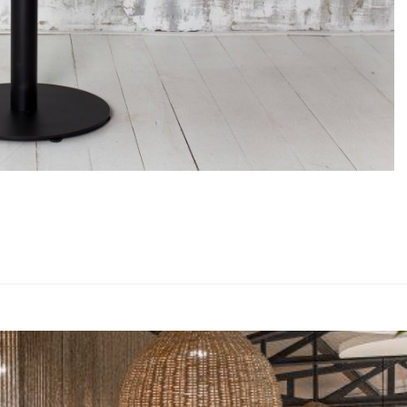
Подстолья
Фильтры
Стулья
Кресла
Применить
Столешницы
Сбросить
фильтр
Столы
Мягкая мебель
Мебель Loft
Мебель для улицы
Барные стойки