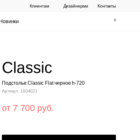
Клиентам
Дизайнерам
Контакты
Новинки
Найти
Закрыть
Classic
Подстолье Classic Flat черное h-720
Артикул: 1604021
от 7 700 руб.
ы Topalit Австрия
Стул Baxter СП
.
21 250 РУБ.