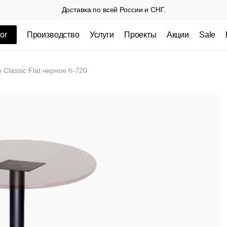
Доставка по всей России и СНГ.
ог
Производство
Услуги
Проекты
Акции
Sale
ные товары
 Classic Flat черное h-720
 СП
Столешницы из пластика HPL,
Столешниц
кромка ПВХ
.
3 100 РУБ
3 432 РУБ.