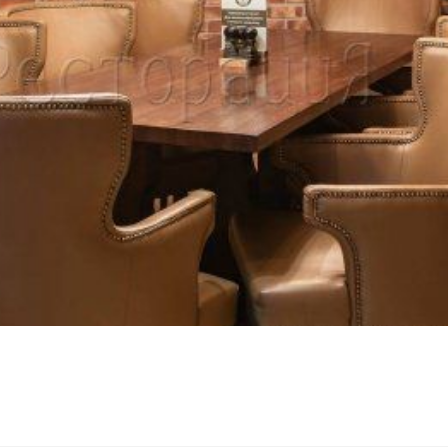
Подстолья
Фильтры
Стулья
Кресла
Применить
Столешницы
Сбросить
фильтр
Столы
Мягкая мебель
Мебель Loft
Мебель для улицы
Барные стойки