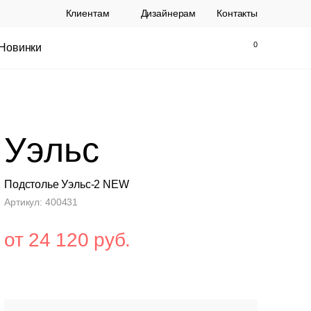
Клиентам
Дизайнерам
Контакты
Новинки
Найти
Закрыть
Уэльс
Подстолье Уэльс-2 NEW
Артикул: 400431
от 24 120 руб.
ы Topalit Австрия
Стул Baxter СП
.
21 250 РУБ.