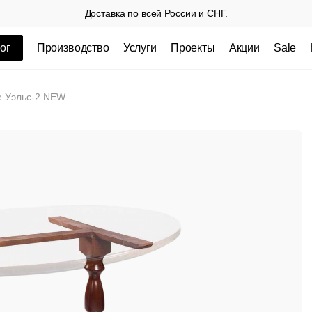
Доставка по всей России и СНГ.
ог
Производство
Услуги
Проекты
Акции
Sale
ные товары
е Уэльс-2 NEW
 СП
Столешницы из пластика HPL,
Столешниц
кромка ПВХ
.
3 100 РУБ
3 432 РУБ.