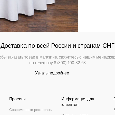
Кресла
Столешницы
Столы
Мягкая мебель
Доставка по всей России и странам СНГ
Мебель Loft
обы заказать товар в магазине, свяжитесь с нашим менедже
по телефону
8 (800) 100-82-68
Мебель для улицы
Узнать подробнее
Барные стойки
Банкетная мебель
Проекты
Информация для
Аксессуары
клиентов
Современные рестораны