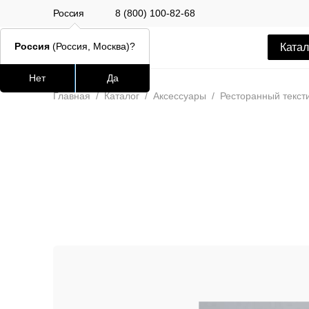
Россия
8 (800) 100-82-68
Россия
(Россия, Москва)?
Катал
Нет
Да
Часто ищут
Популяр
Главная
/
Каталог
/
Аксессуары
/
Ресторанный текст
lars
ledger
шафран
окланд
Стул Alen
12 500 РУБ