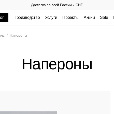
Доставка по всей России и СНГ.
ог
Производство
Услуги
Проекты
Акции
Sale
ные товары
иль
/
Напероны
Напероны
 СП
Столешницы из пластика HPL,
Столешниц
кромка ПВХ
.
3 100 РУБ
3 432 РУБ.