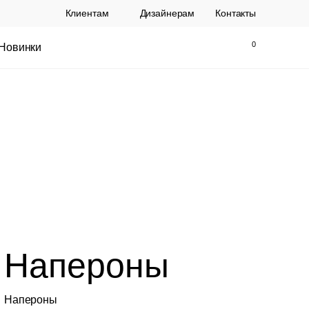
Клиентам
Дизайнерам
Контакты
Новинки
Найти
Закрыть
ы Topalit Австрия
Стул Baxter СП
Напероны
.
21 250 РУБ.
Напероны