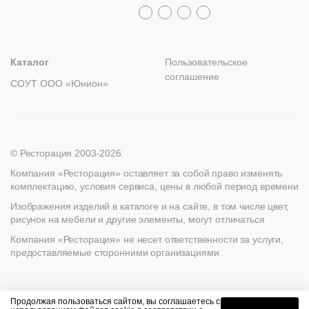
msc@restoracia.ru
Мебель на заказ
spb@restoracia.ru
info@therestoracia.kz
Реквизиты
Каталог PDF
Каталог
Пользовательское
соглашение
СОУТ ООО «Юнион»
© Ресторация 2003-2026
Компания «Ресторация» оставляет за собой право изменять
комплектацию, условия сервиса, цены в любой период времени
Изображения изделий в каталоге и на сайте, в том числе цвет,
рисунок на мебели и другие элементы, могут отличаться
Компания «Ресторация» не несет ответственности за услуги,
предоставляемые сторонними организациями
Найти
Продолжая пользоваться сайтом, вы соглашаетесь с