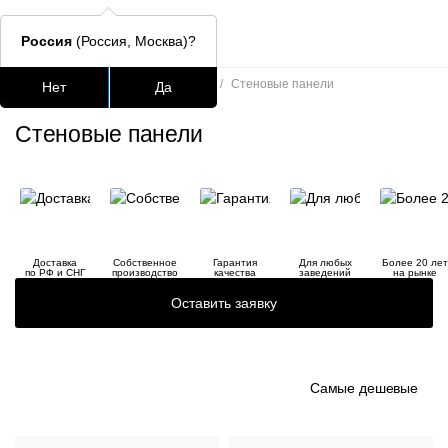
Россия
(Россия, Москва)?
Главная
/
Каталог
/
Аксессуары
/
Стеновые панели
Нет
Да
Подстолья для стола
Столешницы
Столы
Стулья для
Стеновые панели
Часто ищут
lars
ledger
Доставка
Собственное
Гарантия
Для любых
Более 20 лет
по РФ и СНГ
производство
качества
заведений
на рынке
шафран
Оставить заявку
окланд
Самые дешевые