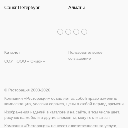
Оборудование
Задать вопрос
Санкт-Петербург
Алматы
Гарантии
Пн – Пт с 09:30 до 18:00
Столы
Политика возврата
Распродажа
8 (800) 100-82-68
Лизинг
+7 (812) 317-02-32
+7 (776) 007-04-78
msc@restoracia.ru
Мебель на заказ
spb@restoracia.ru
info@therestoracia.kz
Реквизиты
Каталог PDF
Каталог
Пользовательское
соглашение
СОУТ ООО «Юнион»
© Ресторация 2003-2026
Компания «Ресторация» оставляет за собой право изменять
комплектацию, условия сервиса, цены в любой период времени
Изображения изделий в каталоге и на сайте, в том числе цвет,
рисунок на мебели и другие элементы, могут отличаться
Компания «Ресторация» не несет ответственности за услуги,