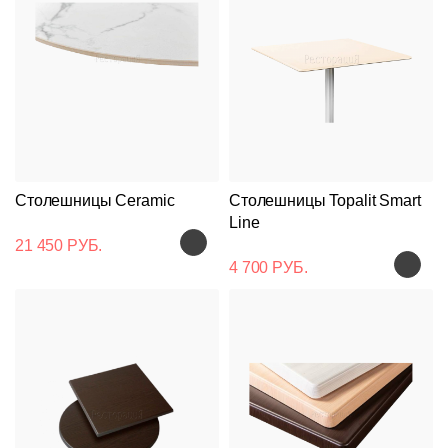
Столешницы Ceramic
Столешницы Topalit Smart
Line
21 450 РУБ.
4 700 РУБ.
Подстолья
Клиентам
Стулья
Дизайнерам
О
Чугунные
компании
Кресла
Контакты
Деревянные
Металлические
Производство