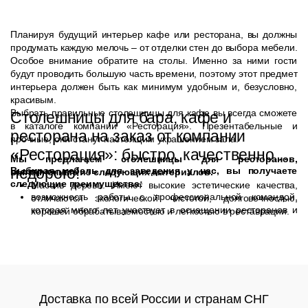
Планируя будущий интерьер кафе или ресторана, вы должны
продумать каждую мелочь – от отделки стен до выбора мебели.
Особое внимание обратите на столы. Именно за ними гости
будут проводить большую часть времени, поэтому этот предмет
интерьера должен быть как минимум удобным и, безусловно,
красивым.
Выбрать правильные столешницы для кафе вы всегда сможете
Столешницы для бара, кафе и
в каталоге компании «Ресторация». Презентабельные и
ресторана на заказ от компании
прочные, они станут настоящим украшением зала.
«Ресторация»: быстро, качественно,
Мы предлагаем столешницы для ресторанов,
недорого!
Выбирая мебель для заведения у нас, вы получаете
выполненные из следующих материалов.
следующие преимущества:
Массив дерева. Имеют высокие эстетические качества,
возможность работы с профессиональной командой,
отличаются экологической чистотой, долговечностью,
которая много лет участвует в оснащении ресторанов и
хорошей обрабатываемостью и легкостью в реставрации.
кафе;
Искусственный ротанг. Легкий и прочный материал
современное высокотехнологичное производство полного
искусственного происхождения, широко использующийся в
цикла;
производстве мебели.
оперативные сроки выполнения заказа (от 10 дней);
Пластик. Сочетает прочность, легкость и невысокую
стоимость.
разработка изделий по индивидуальному проекту;
Доставка по всей России и странам СНГ
МДФ, ДСП. Простые в обработке материалы, имеющие
бесплатное обслуживание в течение гарантийного срока и