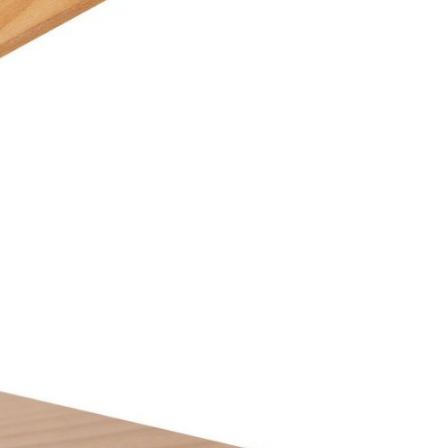
Подстолья
Фильтры
Стулья
Кресла
Применить
Столешницы
Сбросить
фильтр
Столы
Мягкая мебель
Мебель Loft
Мебель для улицы
Барные стойки