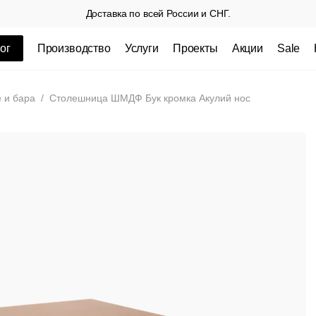
Доставка по всей России и СНГ.
ог
Производство
Услуги
Проекты
Акции
Sale
ные товары
 и бара
/
Столешница ШМДФ Бук кромка Акулий нос
 СП
Столешницы из пластика HPL,
Столешниц
кромка ПВХ
.
3 100 РУБ
3 432 РУБ.