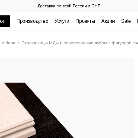
Доставка по всей России и СНГ.
ог
Производство
Услуги
Проекты
Акции
Sale
ные товары
 и бара
/
Столешницы МДФ шпонированные дубом с фигурной кр
 СП
Столешницы из пластика HPL,
Столешниц
кромка ПВХ
.
3 100 РУБ
3 432 РУБ.