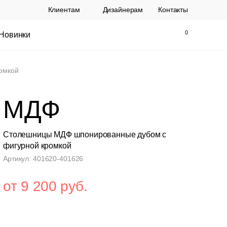
Клиентам
Дизайнерам
Контакты
Новинки
Найти
Закрыть
омкой
МДФ
Столешницы МДФ шпонированные дубом с
фигурной кромкой
Артикул: 401620-401626
ы Topalit Австрия
Стул Baxter СП
от 9 200 руб.
.
21 250 РУБ.