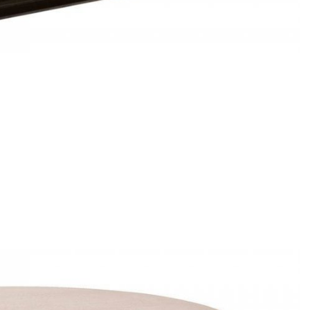
Подстолья
Фильтры
Стулья
Кресла
Применить
Столешницы
Сбросить
фильтр
Столы
Мягкая мебель
Мебель Loft
Мебель для улицы
Барные стойки