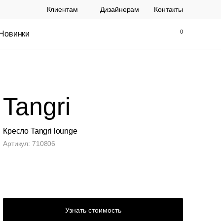
Клиентам
Дизайнерам
Контакты
Новинки
Найти
Закрыть
Tangri
Кресло Tangri lounge
Артикул: 710806
ы Topalit Австрия
Стул Baxter СП
.
21 250 РУБ.
Узнать стоимость