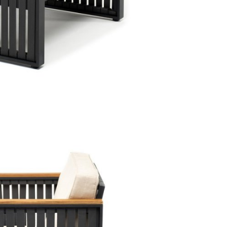
Подстолья
Фильтры
Стулья
Кресла
Применить
Столешницы
Сбросить
фильтр
Столы
Мягкая мебель
Мебель Loft
Мебель для улицы
Барные стойки