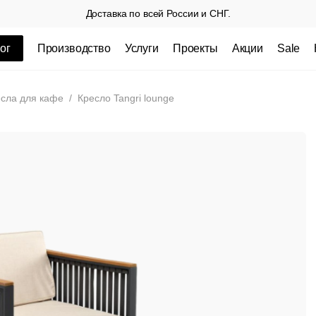
Доставка по всей России и СНГ.
ог
Производство
Услуги
Проекты
Акции
Sale
ные товары
есла для кафе
/
Кресло Tangri lounge
 СП
Столешницы из пластика HPL,
Столешниц
кромка ПВХ
.
3 100 РУБ
3 432 РУБ.