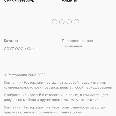
Санкт-Петербург
Алматы
Гарантии
Пн – Пт с 09:30 до 18:00
Столы
Политика возврата
Распродажа
8 (800) 100-82-68
Лизинг
+7 (812) 317-02-32
+7 (776) 007-04-78
msc@restoracia.ru
Мебель на заказ
spb@restoracia.ru
info@therestoracia.kz
Реквизиты
Каталог PDF
Каталог
Пользовательское
соглашение
СОУТ ООО «Юнион»
© Ресторация 2003-2026
Компания «Ресторация» оставляет за собой право изменять
комплектацию, условия сервиса, цены в любой период времени
Изображения изделий в каталоге и на сайте, в том числе цвет,
рисунок на мебели и другие элементы, могут отличаться
Компания «Ресторация» не несет ответственности за услуги,
предоставляемые сторонними организациями