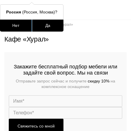
Россия
(Россия, Москва)?
Главная
/
Портфолио
/
Кафе «Хурал»
Нет
Да
Подстолья для стола
Столешницы
Столы
Стулья для
Кафе «Хурал»
Часто ищут
lars
Закажите бесплатный подбор мебели или
задайте свой вопрос. Мы на связи
ledger
Отправьте запрос сейчас и получите
скидку 10%
на
шафран
комплексное оснащение
окланд
Свяжитесь со мной