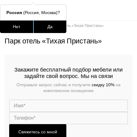
Россия
(Россия, Москва)?
Главная
/
Портфолио
/
Парк отель «Тихая Пристань»
Нет
Да
Подстолья для стола
Столешницы
Столы
Стулья для
Парк отель «Тихая Пристань»
Часто ищут
lars
Закажите бесплатный подбор мебели или
задайте свой вопрос. Мы на связи
ledger
Отправьте запрос сейчас и получите
скидку 10%
на
шафран
комплексное оснащение
окланд
Свяжитесь со мной