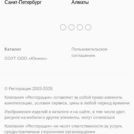
Санкт-Петербург
Алматы
Гарантии
Пн – Пт с 09:30 до 18:00
Столы
Политика возврата
Распродажа
8 (800) 100-82-68
Лизинг
+7 (812) 317-02-32
+7 (776) 007-04-78
msc@restoracia.ru
Мебель на заказ
spb@restoracia.ru
info@therestoracia.kz
Реквизиты
Каталог PDF
Каталог
Пользовательское
соглашение
СОУТ ООО «Юнион»
© Ресторация 2003-2026
Компания «Ресторация» оставляет за собой право изменять
комплектацию, условия сервиса, цены в любой период времени
Изображения изделий в каталоге и на сайте, в том числе цвет,
рисунок на мебели и другие элементы, могут отличаться
Компания «Ресторация» не несет ответственности за услуги,
предоставляемые сторонними организациями