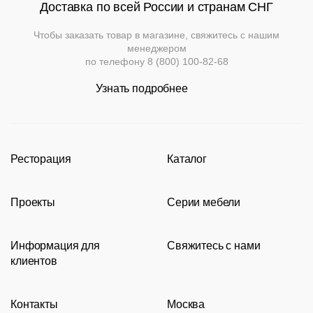
Доставка по всей России и странам СНГ
Чтобы заказать товар в магазине, свяжитесь с нашим
менеджером
по телефону
8 (800) 100-82-68
Узнать подробнее
Ресторация
Каталог
Производство
Каталог
Проекты
Серии мебели
Портфолио
Стулья
Акции
Современные рестораны
Кресла
Loft
Информация для
Свяжитесь с нами
Новости
Классические рестораны
Мягкая мебель
Tolix
клиентов
Видео
Восточные рестораны
Столешницы
Eames
8 (800) 100-82-68
Сотрудничество
Карта сайта
Пивные рестораны
Подстолья
msc@restoracia.ru
Контакты
Москва
Документы
О компании
Барные стойки
Перезвоните мне