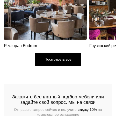
Кресла
Стулья
Ресторанный
текстиль
Столы,
столешницы,
подстолья
Прочее
Стулья
Ресторан Bodrum
Грузинский р
Посмотреть все
Закажите бесплатный подбор мебели или
задайте свой вопрос. Мы на связи
Отправьте запрос сейчас и получите
скидку 10%
на
комплексное оснащение