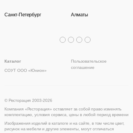
Доставка и оплата
Молодежная
Оборудование
Задать вопрос
Санкт-Петербург
Алматы
Гарантии
Пн – Пт с 09:30 до 18:00
Столы
Политика возврата
Распродажа
8 (800) 100-82-68
Лизинг
+7 (812) 317-02-32
+7 (776) 007-04-78
msc@restoracia.ru
Мебель на заказ
spb@restoracia.ru
info@therestoracia.kz
Реквизиты
Каталог PDF
Каталог
Пользовательское
соглашение
СОУТ ООО «Юнион»
© Ресторация 2003-2026
Компания «Ресторация» оставляет за собой право изменять
комплектацию, условия сервиса, цены в любой период времени
Изображения изделий в каталоге и на сайте, в том числе цвет,
рисунок на мебели и другие элементы, могут отличаться