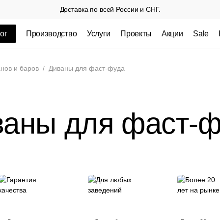
Доставка по всей России и СНГ.
ог
Производство
Услуги
Проекты
Акции
Sale
ные товары
нов и баров
/
Диваны для фаст-фуда
аны для фаст-
 СП
Столешницы из пластика HPL,
Столешниц
кромка ПВХ
.
3 100 РУБ
3 432 РУБ.