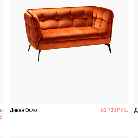
Диван Осло
81 730 РУБ.
Д
Б.
Б.