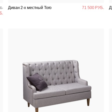
Подстолья
Диван 2-х местный Toro
71 500 РУБ.
Д
Б.
Б.
Стулья
Кресла
Столешницы
Столы
Мягкая мебель
Мебель Loft
Мебель для улицы
Барные стойки