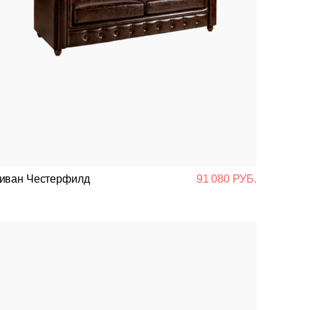
иван Честерфилд
91 080 РУБ.