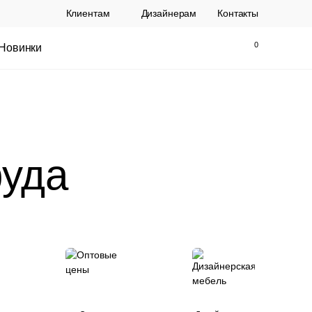
Клиентам
Дизайнерам
Контакты
Новинки
Найти
Закрыть
фуда
ы Topalit Австрия
Стул Baxter СП
.
21 250 РУБ.