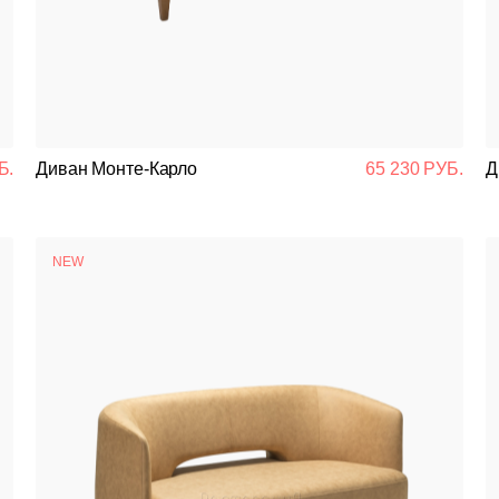
Банкетная мебель
Аксессуары
Акции
Б.
Диван Монте-Карло
65 230 РУБ.
Д
Распродажа
NEW