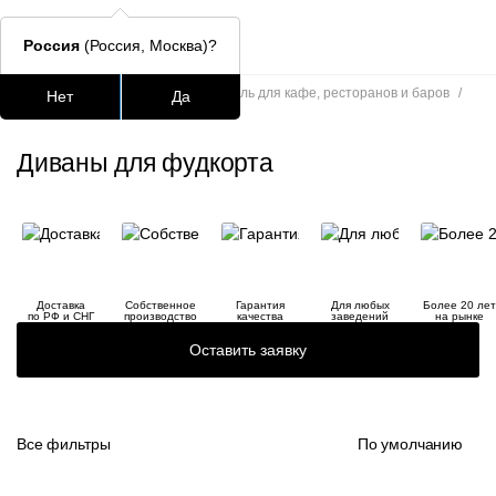
Россия
(Россия, Москва)?
Главная
/
Каталог
/
Мягкая мебель для кафе, ресторанов и баров
/
Нет
Да
Диваны для фудкорта
Подстолья для стола
Столешницы
Столы
Стулья для
Диваны для фудкорта
Часто ищут
lars
ledger
Доставка
Собственное
Гарантия
Для любых
Более 20 лет
шафран
по РФ и СНГ
производство
качества
заведений
на рынке
Оставить заявку
окланд
Все фильтры
По умолчанию