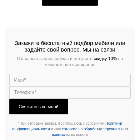
Закажите бесплатный подбор мебели или
задайте свой вопрос. Мы на связи
Отправьте запрос сейчас и получите
скидку 10%
на
комплексное оснащение
Подстолья
Клиентам
Стулья
Дизайнерам
О
Чугунные
компании
Кресла
Контакты
Деревянные
Металлические
Производство
Свяжитесь со мной
Столешницы
На
На
Деревянные
деревянном
Документы
металлокаркасе
*При отправке заявки, я соглашаюсь с условиями
Политики
каркасе
Столы
конфиденциальности
и даю
согласие на обработку персональных
Для
данных
на их основе
Нержавеющая
помещений
Доставка