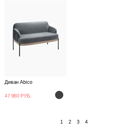
Диван Abico
47 960 РУБ.
1
2
3
4