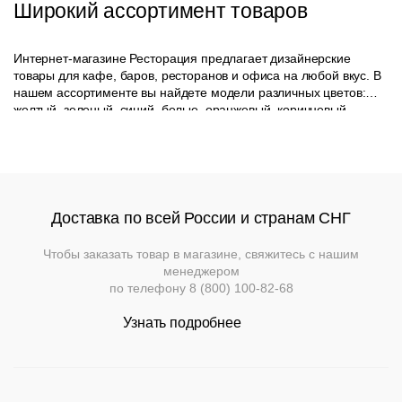
Широкий ассортимент товаров
Интернет-магазине Ресторация предлагает дизайнерские
товары для кафе, баров, ресторанов и офиса на любой вкус. В
нашем ассортименте вы найдете модели различных цветов:
желтый, зеленый, синий, белые, оранжевый, коричневый,
красные, бежевый, фиолетовый, серый, а также различных
материалов: экокожа, шпон, лдсп, массив дерева и другие. У
нас вы можете выбрать также комплекты, индивидуально
подбирая высоту моделей ,наличие подлокотников, угловые
или классические варианты и другие характеристики.
Доставка по всей России и странам СНГ
Чтобы заказать товар в магазине, свяжитесь с нашим
менеджером
по телефону
8 (800) 100-82-68
Узнать подробнее