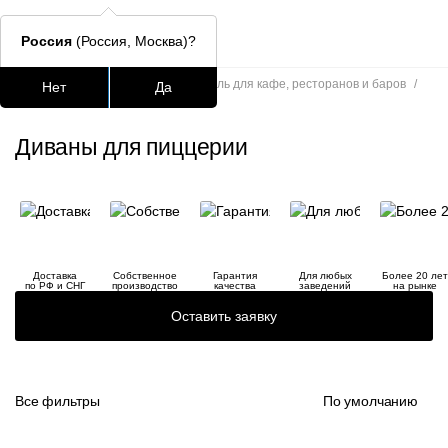
Россия
(Россия, Москва)?
Главная
/
Каталог
/
Мягкая мебель для кафе, ресторанов и баров
/
Нет
Да
Диваны для пиццерии
Подстолья для стола
Столешницы
Столы
Стулья для
Диваны для пиццерии
Часто ищут
lars
ledger
Доставка
Собственное
Гарантия
Для любых
Более 20 лет
шафран
по РФ и СНГ
производство
качества
заведений
на рынке
Оставить заявку
окланд
Все фильтры
По умолчанию