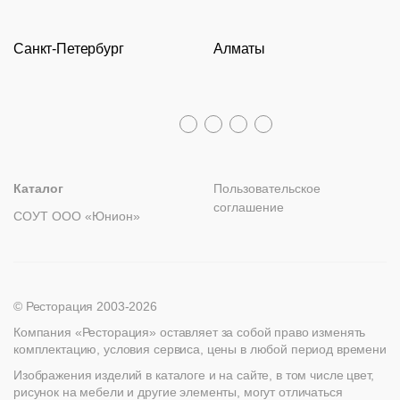
О компании
Барные стойки
Перезвоните мне
Доставка и оплата
Молодежная
Оборудование
Задать вопрос
Санкт-Петербург
Алматы
Гарантии
Пн – Пт с 09:30 до 18:00
Столы
Политика возврата
Распродажа
8 (800) 100-82-68
Лизинг
+7 (812) 317-02-32
+7 (776) 007-04-78
msc@restoracia.ru
Мебель на заказ
spb@restoracia.ru
info@therestoracia.kz
Реквизиты
Каталог PDF
Каталог
Пользовательское
соглашение
СОУТ ООО «Юнион»
© Ресторация 2003-2026
Компания «Ресторация» оставляет за собой право изменять
комплектацию, условия сервиса, цены в любой период времени
Изображения изделий в каталоге и на сайте, в том числе цвет,
рисунок на мебели и другие элементы, могут отличаться