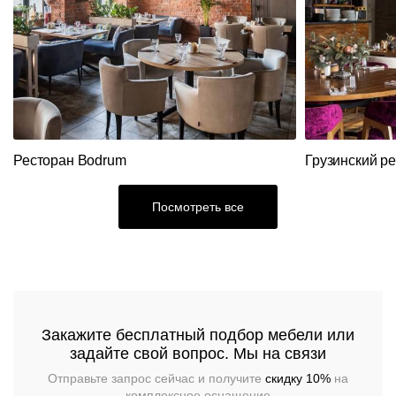
Кресла
Стулья
Ресторанный
текстиль
Столы,
столешницы,
подстолья
Прочее
Стулья
Ресторан Bodrum
Грузинский р
Посмотреть все
Закажите бесплатный подбор мебели или
задайте свой вопрос. Мы на связи
Отправьте запрос сейчас и получите
скидку 10%
на
комплексное оснащение