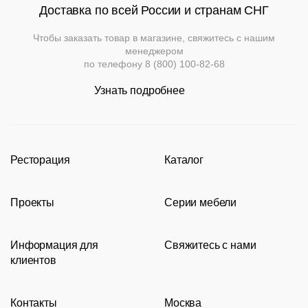
Доставка по всей России и странам СНГ
Чтобы заказать товар в магазине, свяжитесь с нашим
менеджером
по телефону
8 (800) 100-82-68
Узнать подробнее
Ресторация
Каталог
Производство
Каталог
Проекты
Серии мебели
Портфолио
Стулья
Акции
Современные рестораны
Кресла
Loft
Информация для
Свяжитесь с нами
Новости
Классические рестораны
Мягкая мебель
Tolix
клиентов
Видео
Восточные рестораны
Столешницы
Eames
8 (800) 100-82-68
Сотрудничество
Карта сайта
Пивные рестораны
Подстолья
msc@restoracia.ru
Контакты
Москва
Документы