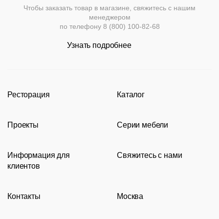
Чтобы заказать товар в магазине, свяжитесь с нашим
менеджером
по телефону
8 (800) 100-82-68
Узнать подробнее
Ресторация
Каталог
Производство
Каталог
Проекты
Серии мебели
Портфолио
Стулья
Акции
Современные рестораны
Кресла
Loft
Информация для
Свяжитесь с нами
Новости
Классические рестораны
Мягкая мебель
Tolix
клиентов
Видео
Восточные рестораны
Столешницы
Eames
8 (800) 100-82-68
Сотрудничество
Карта сайта
Пивные рестораны
Подстолья
msc@restoracia.ru
Контакты
Москва
Документы
О компании
Барные стойки
Перезвоните мне
Доставка и оплата
Молодежная
Оборудование
Задать вопрос