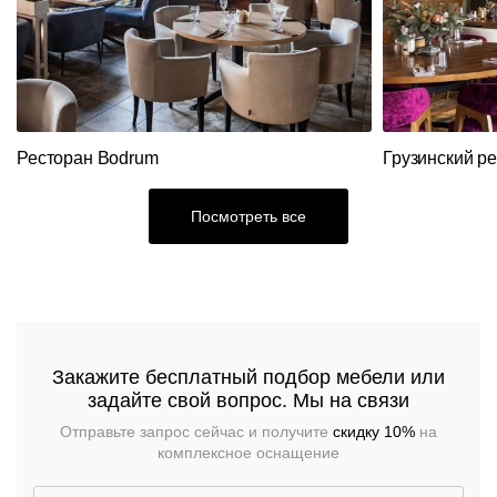
Кресла
Стулья
Ресторанный
текстиль
Столы,
столешницы,
подстолья
Прочее
Ресторан Bodrum
Грузинский р
Стулья
Посмотреть все
Закажите бесплатный подбор мебели или
задайте свой вопрос. Мы на связи
Отправьте запрос сейчас и получите
скидку 10%
на
комплексное оснащение