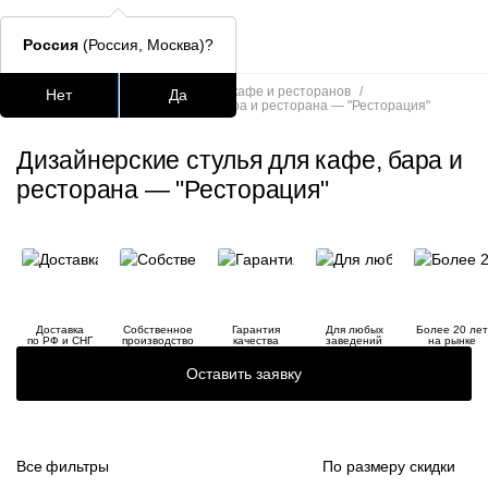
Россия
(Россия, Москва)?
Главная
/
Каталог
/
Стулья для кафе и ресторанов
/
Нет
Да
Дизайнерские стулья для кафе, бара и ресторана — "Ресторация"
Подстолья для стола
Столешницы
Столы
Стулья для
Дизайнерские стулья для кафе, бара и
Часто ищут
ресторана — "Ресторация"
lars
ledger
шафран
Доставка
Собственное
Гарантия
Для любых
Более 20 лет
по РФ и СНГ
производство
качества
заведений
на рынке
окланд
Оставить заявку
Все фильтры
По размеру скидки