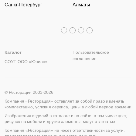
Санкт-Петербург
Алматы
Гарантии
Пн – Пт с 09:30 до 18:00
Столы
Политика возврата
Распродажа
8 (800) 100-82-68
Лизинг
+7 (812) 317-02-32
+7 (776) 007-04-78
msc@restoracia.ru
Мебель на заказ
spb@restoracia.ru
info@therestoracia.kz
Реквизиты
Каталог PDF
Каталог
Пользовательское
соглашение
СОУТ ООО «Юнион»
© Ресторация 2003-2026
Компания «Ресторация» оставляет за собой право изменять
комплектацию, условия сервиса, цены в любой период времени
Изображения изделий в каталоге и на сайте, в том числе цвет,
рисунок на мебели и другие элементы, могут отличаться
Компания «Ресторация» не несет ответственности за услуги,