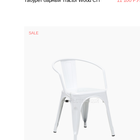
Табурет барный Tractor Wood СП
11 100 РУ
SALE