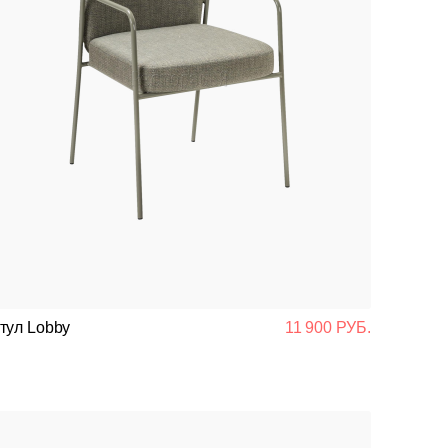
тул Lobby
11 900 РУБ.