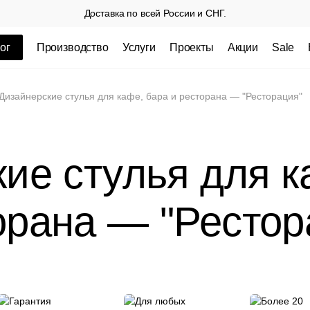
Доставка по всей России и СНГ.
ог
Производство
Услуги
Проекты
Акции
Sale
ные товары
Дизайнерские стулья для кафе, бара и ресторана — "Ресторация"
ие стулья для к
орана — "Рестор
 СП
Столешницы из пластика HPL,
Столешниц
кромка ПВХ
.
3 100 РУБ
3 432 РУБ.