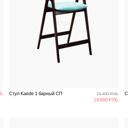
Б.
Стул Kaede 1 барный СП
С
23 400 РУБ.
19 890 РУБ.