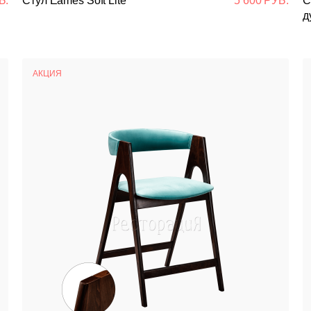
Б.
Стул Eames Soft Lite
5 600 РУБ.
С
д
АКЦИЯ