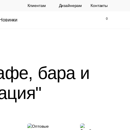
Клиентам
Дизайнерам
Контакты
Новинки
Найти
Закрыть
афе, бара и
ация"
ы Topalit Австрия
Стул Baxter СП
.
21 250 РУБ.