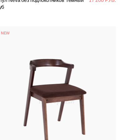
тул Neva без подлокотников Темный
17 200 РУБ.
уб
NEW