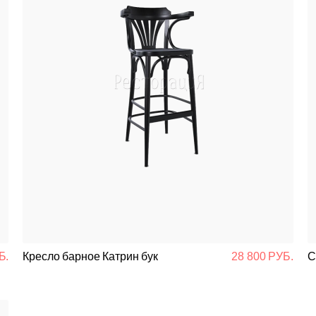
Б.
Кресло барное Катрин бук
28 800 РУБ.
С