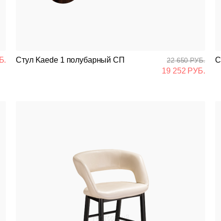
Подстолья
Стулья
Кресла
Б.
Стул Kaede 1 полубарный СП
С
22 650 РУБ.
19 252 РУБ.
Столешницы
Столы
Мягкая мебель
Мебель Loft
Мебель для улицы
Барные стойки