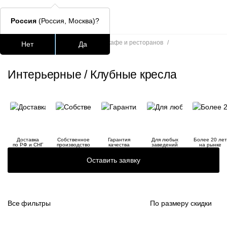
Россия
(Россия, Москва)?
Главная
/
Каталог
/
Кресла для кафе и ресторанов
/
Нет
Да
Интерьерные / Клубные кресла
Подстолья для стола
Столешницы
Столы
Стулья для
Интерьерные / Клубные кресла
Часто ищут
lars
ledger
Доставка
Собственное
Гарантия
Для любых
Более 20 лет
шафран
по РФ и СНГ
производство
качества
заведений
на рынке
Оставить заявку
окланд
Все фильтры
По размеру скидки