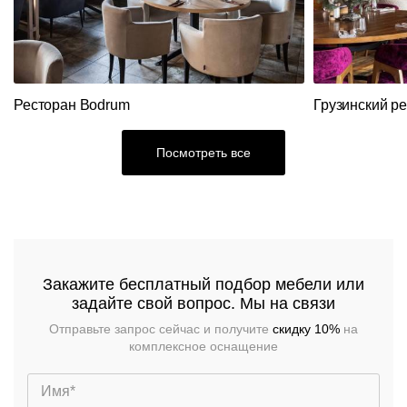
Ресторанный
текстиль
Столы,
столешницы,
подстолья
Прочее
Ресторан Bodrum
Грузинский р
Стулья
Посмотреть все
Закажите бесплатный подбор мебели или
задайте свой вопрос. Мы на связи
Отправьте запрос сейчас и получите
скидку 10%
на
комплексное оснащение