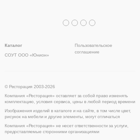
Политика возврата
Распродажа
8 (800) 100-82-68
Лизинг
+7 (812) 317-02-32
+7 (776) 007-04-78
msc@restoracia.ru
Мебель на заказ
spb@restoracia.ru
info@therestoracia.kz
Реквизиты
Каталог PDF
Каталог
Пользовательское
соглашение
СОУТ ООО «Юнион»
© Ресторация 2003-2026
Компания «Ресторация» оставляет за собой право изменять
комплектацию, условия сервиса, цены в любой период времени
Изображения изделий в каталоге и на сайте, в том числе цвет,
рисунок на мебели и другие элементы, могут отличаться
Компания «Ресторация» не несет ответственности за услуги,
предоставляемые сторонними организациями