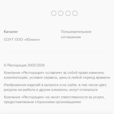
Распродажа
8 (800) 100-82-68
Лизинг
+7 (812) 317-02-32
+7 (776) 007-04-78
msc@restoracia.ru
Мебель на заказ
spb@restoracia.ru
info@therestoracia.kz
Реквизиты
Каталог PDF
Каталог
Пользовательское
соглашение
СОУТ ООО «Юнион»
© Ресторация 2003-2026
Компания «Ресторация» оставляет за собой право изменять
комплектацию, условия сервиса, цены в любой период времени
Изображения изделий в каталоге и на сайте, в том числе цвет,
рисунок на мебели и другие элементы, могут отличаться
Компания «Ресторация» не несет ответственности за услуги,
предоставляемые сторонними организациями
Найти