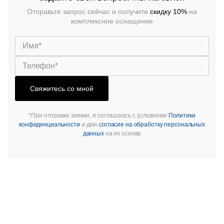
Ресторанный
Отправьте запрос сейчас и получите
скидку 10%
на
текстиль
Столы,
комплексное оснащение
столешницы,
подстолья
Прочее
Стулья
Свяжитесь со мной
*При отправке заявки, я соглашаюсь с условиями
Политики
конфиденциальности
и даю
согласие на обработку персональных
данных
на их основе