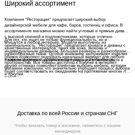
Широкий ассортимент
Компания "Ресторация" предлагает широкий выбор
дизайнерской мебели для кафе, баров, гостиниц и офиса. В
ассортименте магазина можно найти угловые и прямые диваны
с высокой спинкой и подлокотниками, которые отлично
Для тех, кто ищет не только функциональность, но и
впишутся в любой интерьер. Модели выполнены из
оригинальность, "Ресторация" предлагает кровати и диваны с
качественных материалов, таких как кожа, экокожа и
индивидуальным дизайном. Большие размеры и разнообразие
разнообразные ткани. Особое внимание заслуживают изделия
обивок позволяют подобрать идеальный вариант для любого
с каретной стяжкой, добавляющие стиль и элегантность.
Наличие широкого ассортимента продукции в белом цвете и
пространства. Все товары доступны к покупке в интернет-
других оттенках позволяет клиентам выбрать мебель, которая
магазине компании, что значительно упрощает процесс выбора
будет соответствовать их ожиданиям на протяжении многих лет
и покупки.
работы.
Доставка по всей России и странам СНГ
Чтобы заказать товар в магазине, свяжитесь с нашим
менеджером