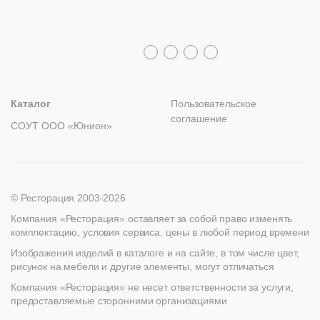
Политика возврата
Распродажа
8 (800) 100-82-68
Лизинг
+7 (812) 317-02-32
+7 (776) 007-04-78
msc@restoracia.ru
Мебель на заказ
spb@restoracia.ru
info@therestoracia.kz
Реквизиты
Каталог PDF
Каталог
Пользовательское
соглашение
СОУТ ООО «Юнион»
© Ресторация 2003-2026
Компания «Ресторация» оставляет за собой право изменять
комплектацию, условия сервиса, цены в любой период времени
Изображения изделий в каталоге и на сайте, в том числе цвет,
рисунок на мебели и другие элементы, могут отличаться
Компания «Ресторация» не несет ответственности за услуги,
предоставляемые сторонними организациями