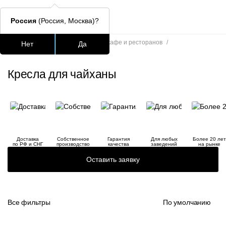
Россия
(Россия, Москва)?
Главная
/
Каталог
/
Кресла для кафе и ресторанов
/
Нет
Да
Кресла для чайханы
Подстолья для стола
Столешницы
Столы
Стулья для
Кресла для чайханы
Часто ищут
lars
ledger
Доставка
Собственное
Гарантия
Для любых
Более 20 лет
шафран
по РФ и СНГ
производство
качества
заведений
на рынке
Оставить заявку
окланд
Все фильтры
По умолчанию