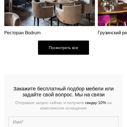
Ресторанный
текстиль
Столы,
столешницы,
подстолья
Прочее
Ресторан Bodrum
Грузинский р
Стулья
Посмотреть все
Закажите бесплатный подбор мебели или
задайте свой вопрос. Мы на связи
Отправьте запрос сейчас и получите
скидку 10%
на
комплексное оснащение