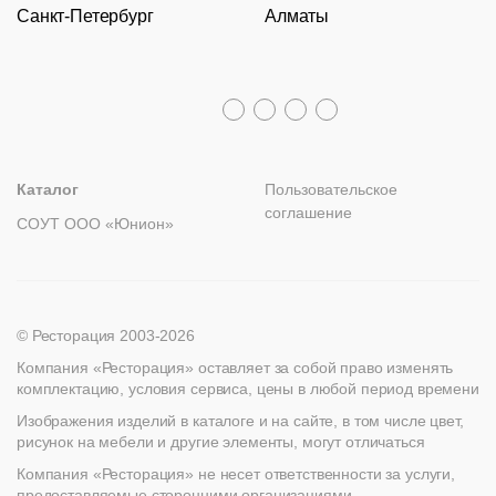
Кресла
Стулья
Санкт-Петербург
Алматы
Гарантии
Пн – Пт с 09:30 до 18:00
Столы
Ресторанный
Политика возврата
текстиль
Распродажа
Столы,
8 (800) 100-82-68
столешницы,
Лизинг
+7 (812) 317-02-32
+7 (776) 007-04-78
подстолья
msc@restoracia.ru
Прочее
Мебель на заказ
spb@restoracia.ru
info@therestoracia.kz
Реквизиты
Стулья
Каталог PDF
Каталог
Пользовательское
соглашение
СОУТ ООО «Юнион»
© Ресторация 2003-2026
Компания «Ресторация» оставляет за собой право изменять
комплектацию, условия сервиса, цены в любой период времени
Изображения изделий в каталоге и на сайте, в том числе цвет,
рисунок на мебели и другие элементы, могут отличаться
Компания «Ресторация» не несет ответственности за услуги,
предоставляемые сторонними организациями