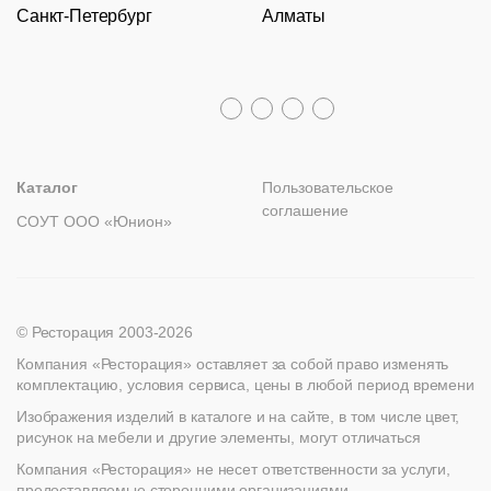
Кресла
Стулья
Санкт-Петербург
Алматы
Гарантии
Пн – Пт с 09:30 до 18:00
Столы
Ресторанный
Политика возврата
текстиль
Распродажа
Столы,
8 (800) 100-82-68
столешницы,
Лизинг
+7 (812) 317-02-32
+7 (776) 007-04-78
подстолья
msc@restoracia.ru
Прочее
Мебель на заказ
spb@restoracia.ru
info@therestoracia.kz
Реквизиты
Стулья
Каталог PDF
Каталог
Пользовательское
соглашение
СОУТ ООО «Юнион»
© Ресторация 2003-2026
Компания «Ресторация» оставляет за собой право изменять
комплектацию, условия сервиса, цены в любой период времени
Изображения изделий в каталоге и на сайте, в том числе цвет,
рисунок на мебели и другие элементы, могут отличаться
Компания «Ресторация» не несет ответственности за услуги,
предоставляемые сторонними организациями