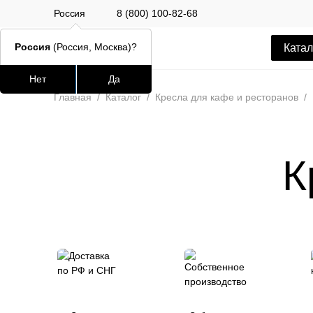
Россия
8 (800) 100-82-68
Россия
(Россия, Москва)?
Катал
Нет
Да
Часто ищут
Популяр
Главная
/
Каталог
/
Кресла для кафе и ресторанов
/
lars
ledger
К
шафран
окланд
Стул Alen
10 400 РУБ