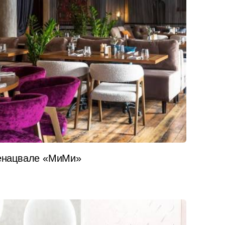
Генацвале «МиМи»