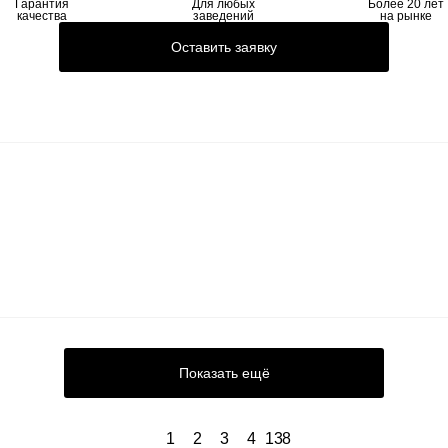
Гарантия
Для любых
Более 20 лет
качества
заведений
на рынке
Оставить заявку
Показать ещё
1
2
3
4
138