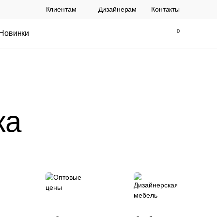
Клиентам
Дизайнерам
Контакты
Новинки
Найти
Закрыть
ка
ы Topalit Австрия
Стул Baxter СП
.
21 250 РУБ.