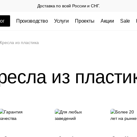
Доставка по всей России и СНГ.
ог
Производство
Услуги
Проекты
Акции
Sale
ные товары
Кресла из пластика
ресла из пласти
 СП
Столешницы из пластика HPL,
Столешниц
кромка ПВХ
.
3 100 РУБ
3 432 РУБ.