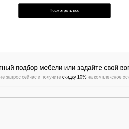
Мебель Loft
Посмотреть все
Мебель для улицы
Барные стойки
Банкетная мебель
Аксессуары
ный подбор мебели или задайте свой во
Акции
те запрос сейчас и получите
скидку 10%
на комплексное о
Распродажа