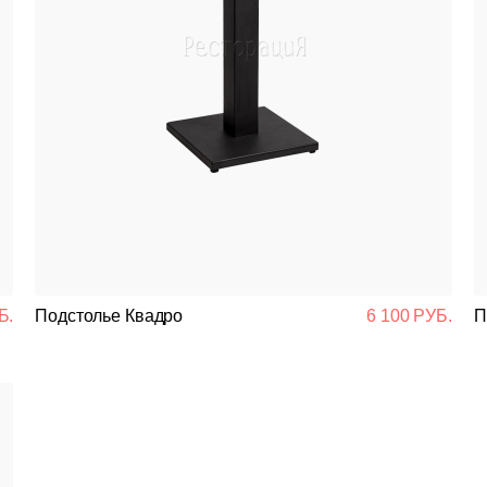
Б.
Подстолье Квадро
6 100 РУБ.
П