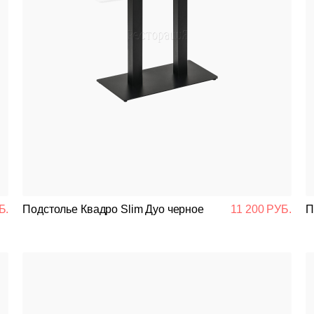
Б.
Подстолье Квадро Slim Дуо черное
11 200 РУБ.
П