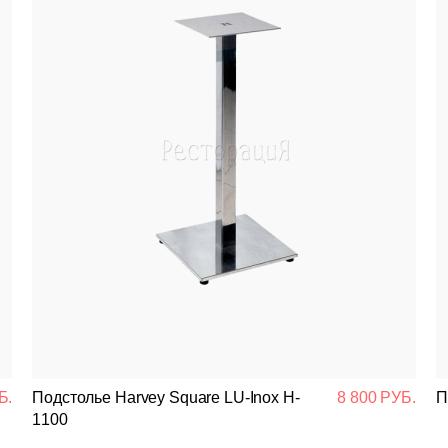
Б.
Подстолье Harvey Square LU-Inox H-
8 800 РУБ.
П
1100