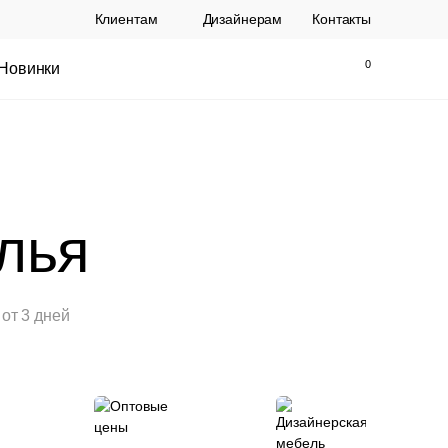
Клиентам
Дизайнерам
Контакты
Новинки
Найти
Закрыть
лья
от 3 дней
ы Topalit Австрия
Стул Baxter СП
.
21 250 РУБ.