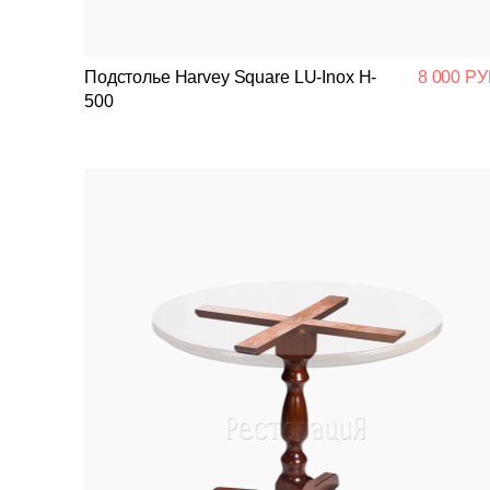
Подстолье Harvey Square LU-Inox H-
8 000 РУ
500