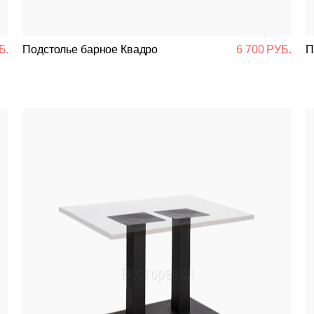
Подстолья
Б.
Подстолье барное Квадро
6 700 РУБ.
П
Стулья
Кресла
Столешницы
Столы
Мягкая мебель
Мебель Loft
Мебель для улицы
Барные стойки