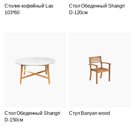
Столик кофейный Lao
Стол Обеденный Shangri
103*60
D-120см
Подстолья
Клиентам
Стулья
Дизайнерам
О
Чугунные
компании
Кресла
Контакты
Деревянные
Металлические
Производство
Стол Обеденный Shangri
Стул Banyan wood
Столешницы
На
На
D-150см
Деревянные
деревянном
Документы
металлокаркасе
каркасе
Столы
Для