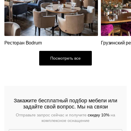
Складные
Станции
Диваны
Распродажа
столы
официанта
Перегородки
Мебель
Диваны
Столы
Стеновые
из
панели
ротанга
Кресла
Стулья
Ресторан Bodrum
Грузинский р
Ресторанный
текстиль
Посмотреть все
Столы,
столешницы,
подстолья
Прочее
Стулья
Закажите бесплатный подбор мебели или
задайте свой вопрос. Мы на связи
Отправьте запрос сейчас и получите
скидку 10%
на
комплексное оснащение