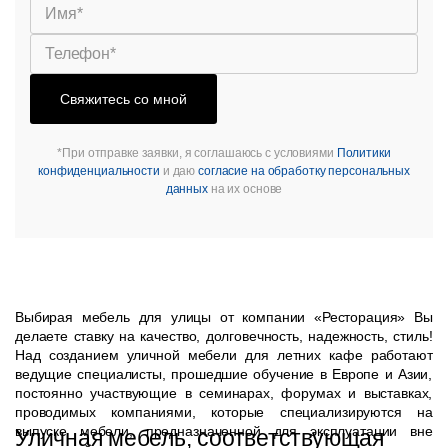
Свяжитесь со мной
*При отправке заявки, я соглашаюсь с условиями
Политики
конфиденциальности
и даю
согласие на обработку персональных
данных
на их основе
Выбирая мебель для улицы от компании «Ресторация» Вы
делаете ставку на качество, долговечность, надежность, стиль!
Над созданием уличной мебели для летних кафе работают
ведущие специалисты, прошедшие обучение в Европе и Азии,
постоянно участвующие в семинарах, форумах и выставках,
проводимых компаниями, которые специализируются на
выпуске мебели, предназначенной для эксплуатации вне
Уличная мебель, соответствующая