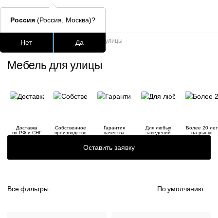
Россия
(Россия, Москва)?
Главная
/
Каталог
/
Мебель для улицы
Нет
Да
Подстолья для стола
Столешницы
Столы
Стулья для
Мебель для улицы
Часто ищут
lars
ledger
Доставка
Собственное
Гарантия
Для любых
Более 20 лет
по РФ и СНГ
производство
качества
заведений
на рынке
шафран
Оставить заявку
окланд
Все фильтры
По умолчанию