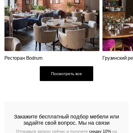
ресепшн
Столы
Акции
Вешалки
Складные
Станции
Диваны
Распродажа
столы
официанта
Перегородки
Мебель
Диваны
Столы
Стеновые
из
панели
ротанга
Кресла
Стулья
Ресторан Bodrum
Грузинский р
Ресторанный
текстиль
Столы,
Посмотреть все
столешницы,
подстолья
Прочее
Стулья
Закажите бесплатный подбор мебели или
задайте свой вопрос. Мы на связи
Отправьте запрос сейчас и получите
скидку 10%
на