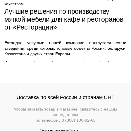
качеством.
Лучшие решения по производству
мягкой мебели для кафе и ресторанов
от «Ресторации»
Ежегодно услугами нашей компании пользуются сотни
заведений, среди которых топовые объекты России, Беларуси,
Казахстана и других стран Европы.
Вы можете выбрать любую из моделей мягкой мебели для
баров, кафе и ресторанов, представленную в наших шоу-
румах, или сделать заказ на индивидуальное изготовление.
Получите бесплатную консультацию наших специалистов по
телефонам либо посетив наши шоу-румы.
Доставка по всей России и странам СНГ
Чтобы заказать товар в магазине, свяжитесь с нашим
менеджером
по телефону
8 (800) 100-82-68