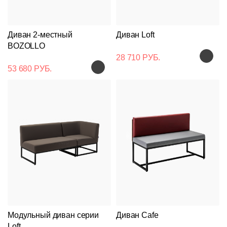
Диван 2-местный
Диван Loft
BOZOLLO
28 710 РУБ.
53 680 РУБ.
Подстолья
Клиентам
Стулья
Дизайнерам
О
Чугунные
компании
Кресла
Контакты
Деревянные
Металлические
Производство
Столешницы
Модульный диван серии
Диван Cafe
На
На
Деревянные
деревянном
Loft
Документы