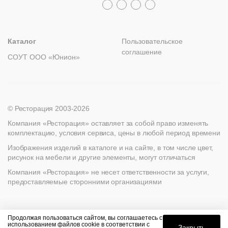
msc@restoracia.ru
Мебель на заказ
spb@restoracia.ru
info@therestoracia.kz
Реквизиты
Каталог PDF
Каталог
Пользовательское
соглашение
СОУТ ООО «Юнион»
© Ресторация 2003-2026
Компания «Ресторация» оставляет за собой право изменять
комплектацию, условия сервиса, цены в любой период времени
Изображения изделий в каталоге и на сайте, в том числе цвет,
рисунок на мебели и другие элементы, могут отличаться
Компания «Ресторация» не несет ответственности за услуги,
предоставляемые сторонними организациями
Найти
Продолжая пользоваться сайтом, вы соглашаетесь с
использованием файлов cookie в соответствии с
Закрыть