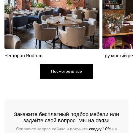
Подстолья
Клиентам
Стулья
Дизайнерам
О
Чугунные
Ресторан Bodrum
Грузинский р
компании
Кресла
Контакты
Деревянные
Металлические
Посмотреть все
Производство
Столешницы
На
На
Деревянные
деревянном
Документы
металлокаркасе
каркасе
Столы
Для
Нержавеющая
помещений
Доставка
Пластиковые
сталь
Мягкая
На
и
На
мебель
металлическом
Закажите бесплатный подбор мебели или
деревянном
оплата
Для
каркасе
Барные
задайте свой вопрос. Мы на связи
основании
Пластиковые
улицы
Мебель
Диваны
Отправьте запрос сейчас и получите
скидку 10%
на
Гарантии
Loft