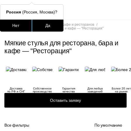
Россия
(Россия, Москва)?
Главная
/
Каталог
/
Стулья для кафе и ресторанов
/
Нет
Да
Мягкие стулья для ресторана, бара и кафе — "Ресторация"
Подстолья для стола
Столешницы
Столы
Стулья для
Мягкие стулья для ресторана, бара и
Часто ищут
кафе — "Ресторация"
lars
ledger
шафран
Доставка
Собственное
Гарантия
Для любых
Более 20 лет
по РФ и СНГ
производство
качества
заведений
на рынке
окланд
Оставить заявку
Все фильтры
По умолчанию