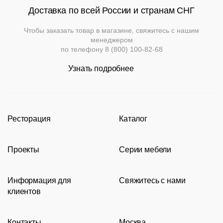
панели
ротанга
Доставка по всей России и странам СНГ
Кресла
Стулья
Ресторанный
Чтобы заказать товар в магазине, свяжитесь с нашим
текстиль
менеджером
Столы,
по телефону
8 (800) 100-82-68
столешницы,
подстолья
Прочее
Узнать подробнее
Стулья
Ресторация
Каталог
Производство
Каталог
Проекты
Серии мебели
Портфолио
Стулья
Акции
Современные рестораны
Кресла
Loft
Информация для
Свяжитесь с нами
Новости
Классические рестораны
Мягкая мебель
Tolix
клиентов
Видео
Восточные рестораны
Столешницы
Eames
8 (800) 100-82-68
Сотрудничество
Карта сайта
Пивные рестораны
Подстолья
msc@restoracia.ru
Контакты
Москва
Документы