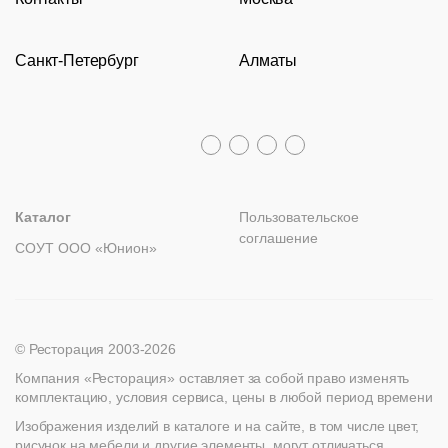
О компании
Барные стойки
Перезвоните мне
Доставка и оплата
Молодежная
Оборудование
Задать вопрос
Санкт-Петербург
Алматы
Гарантии
Пн – Пт с 09:30 до 18:00
Столы
Политика возврата
Распродажа
8 (800) 100-82-68
Лизинг
+7 (812) 317-02-32
+7 (776) 007-04-78
msc@restoracia.ru
Мебель на заказ
spb@restoracia.ru
info@therestoracia.kz
Реквизиты
Каталог PDF
Каталог
Пользовательское
соглашение
СОУТ ООО «Юнион»
© Ресторация 2003-2026
Компания «Ресторация» оставляет за собой право изменять
комплектацию, условия сервиса, цены в любой период времени
Изображения изделий в каталоге и на сайте, в том числе цвет,
рисунок на мебели и другие элементы, могут отличаться