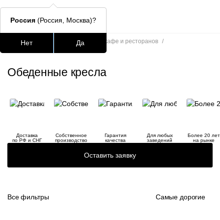
Россия
(Россия, Москва)?
Главная
/
Каталог
/
Кресла для кафе и ресторанов
/
Нет
Да
Обеденные кресла
Подстолья для стола
Столешницы
Столы
Стулья для
Обеденные кресла
Часто ищут
lars
ledger
Доставка
Собственное
Гарантия
Для любых
Более 20 лет
шафран
по РФ и СНГ
производство
качества
заведений
на рынке
Оставить заявку
окланд
Все фильтры
Самые дорогие