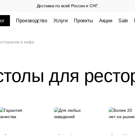
Доставка по всей России и СНГ.
ог
Производство
Услуги
Проекты
Акции
Sale
ные товары
есторанов и кафе
толы для ресто
 СП
Столешницы из пластика HPL,
Столешниц
кромка ПВХ
.
3 100 РУБ
3 432 РУБ.