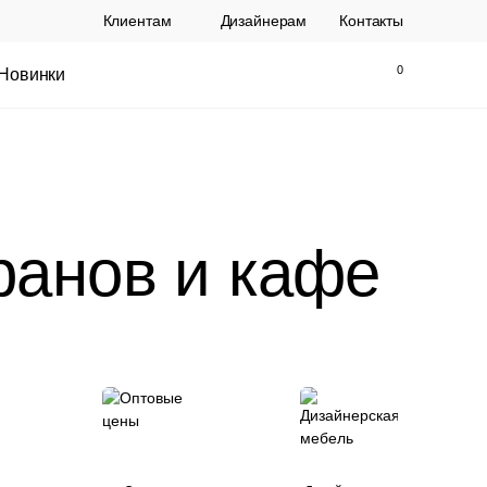
Клиентам
Дизайнерам
Контакты
Новинки
Найти
Закрыть
ранов и кафе
ы Topalit Австрия
Стул Baxter СП
.
21 250 РУБ.