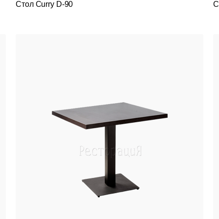
Стол Curry D-90
С
Подстолья
Стулья
Кресла
Столешницы
Столы
Мягкая мебель
Мебель Loft
Мебель для улицы
Барные стойки