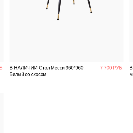
Б.
В НАЛИЧИИ Стол Месси 960*960
7 700 РУБ.
В
Белый со скосом
м