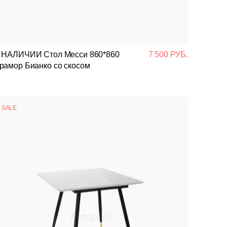
Нержавеющая сталь
Барные
Кресла
Диваны
Столы
Стулья
Ресторанный текстиль
Стулья
Пласт
Пуфы
Диван
Проче
 НАЛИЧИИ Стол Месси 860*860
7 500 РУБ.
рамор Бианко со скосом
SALE