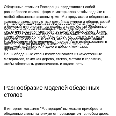
Обеденные столы от Ресторации представляют собой
разнообразие стилей, форм и материалов, чтобы подойти к
любой обстановке в вашем доме. Мы предлагаем обеденные и
кухонные столы для уютных семейных ужинов и обедов, серый
Наш ассортимент включает обеденные столы из дуба для
и бежевый для элегантных кухонь, а также белые обеденные
гостиной и черные стеклянные столы для модерных
столы для создания светлой и воздушной атмосферы. Также
интерьеров. Мы также предлагаем овальные, прямоугольные и
среди обеденных столов популярностью пользуются столы
раздвижные обеденные столы, чтобы удовлетворить ваши
трасформеры и раскладные.
Наши обеденные столы также подходят для использования в
потребности по размеру, высоте, длине, ширине и
прихожей, кабинете или даже в детских комнатах.
функциональности.
Наши обеденные столы изготавливаются из качественных
материалов, таких как дерево, стекло, металл и керамика,
чтобы обеспечить долговечность и надежность.
Разнообразие моделей обеденных
столов
В интернет-магазине "Ресторация" вы можете приобрести
обеденные столы напрямую от производителя в любом цвете: