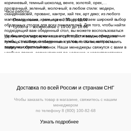
коричневый, темный шоколад, венге, золотой, орех,
прозрачный, зеленый, молочный; в любом стиле: модерн,
Часы работы:
скандинавский, прованс, кантри, хай тек, арт деко; из любого
материала: сосна, хром, ясень. Мы предлагаем широкий выбор
Понедельник – пятница с 9:30 до 18:00
обеденных столов для всех покупателей. Для того, чтобы найти
суббота – воскресенье с 10:00 до 18:00
подходящий вам обеденный стол, вы можете воспользоваться
На нашем складе временно отсутствуют комоды, прикроватные
удобным фильтром на нашем сайте. Если вам необходима
тумбы, стеллажи, письменные и угловые столы, матрасы,
помощь с выбором обеденных столов, то вы можете оставить
подушки и светильники.
заявку на обратный звонок. Наши менеджеры свяжутся с вами в
удобное время, сориентируют по наличию и характеристикам
товаров и помогут подобрать подходящий обеденный стол для
ваших целей.
Доставка по всей России и странам СНГ
Чтобы заказать товар в магазине, свяжитесь с нашим
менеджером
по телефону
8 (800) 100-82-68
Узнать подробнее