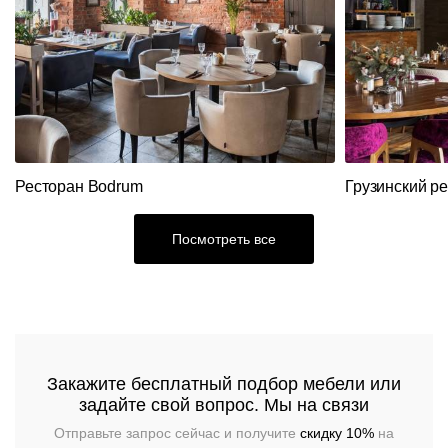
кресла
Барные
Банкетки
Лизинг
столы
Барные
Стулья
Подстолья
стойки
Скачать
Кресла
каталог
Кресла
Банкетная
Столы
Барные
мебель
стойки
Пуфы
Подстолья
Диваны
Аксессуары
Ресторан Bodrum
Грузинский р
Круглые
Стойки
столы
ресепшн
Столы
Акции
Вешалки
Посмотреть все
Складные
Станции
Диваны
Распродажа
столы
официанта
Перегородки
Мебель
Диваны
Столы
Стеновые
из
панели
ротанга
Закажите бесплатный подбор мебели или
Кресла
Стулья
задайте свой вопрос. Мы на связи
Ресторанный
Отправьте запрос сейчас и получите
скидку 10%
на
текстиль
Столы,