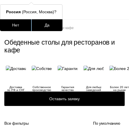
Россия
(Россия, Москва)?
Главная
/
Каталог
/
Столы
/
Нет
Да
Обеденные столы для ресторанов и кафе
Подстолья для стола
Столешницы
Столы
Стулья для
Обеденные столы для ресторанов и
Часто ищут
кафе
lars
ledger
шафран
Доставка
Собственное
Гарантия
Для любых
Более 20 лет
по РФ и СНГ
производство
качества
заведений
на рынке
окланд
Оставить заявку
Все фильтры
По умолчанию