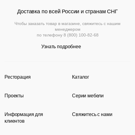
Доставка по всей России и странам СНГ
Чтобы заказать товар в магазине, свяжитесь с нашим
менеджером
по телефону
8 (800) 100-82-68
Узнать подробнее
Ресторация
Каталог
Производство
Каталог
Проекты
Серии мебели
Портфолио
Стулья
Акции
Современные рестораны
Кресла
Loft
Информация для
Свяжитесь с нами
Новости
Классические рестораны
Мягкая мебель
Tolix
клиентов
Видео
Восточные рестораны
Столешницы
Eames
8 (800) 100-82-68
Сотрудничество
Карта сайта
Пивные рестораны
Подстолья
msc@restoracia.ru