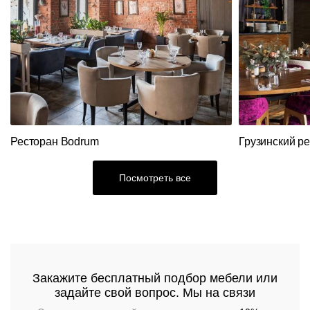
панели
ротанга
Кресла
Стулья
Ресторанный
текстиль
Столы,
столешницы,
подстолья
Прочее
Стулья
Ресторан Bodrum
Грузинский р
Посмотреть все
Закажите бесплатный подбор мебели или
задайте свой вопрос. Мы на связи