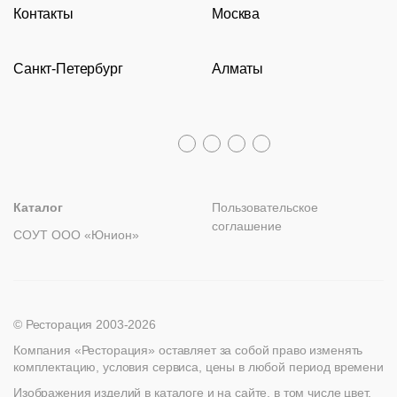
Контакты
Москва
Документы
О компании
Барные стойки
Перезвоните мне
Доставка и оплата
Молодежная
Оборудование
Задать вопрос
Санкт-Петербург
Алматы
Гарантии
Пн – Пт с 09:30 до 18:00
Столы
Политика возврата
Распродажа
8 (800) 100-82-68
Лизинг
+7 (812) 317-02-32
+7 (776) 007-04-78
msc@restoracia.ru
Мебель на заказ
spb@restoracia.ru
info@therestoracia.kz
Реквизиты
Каталог PDF
Каталог
Пользовательское
соглашение
СОУТ ООО «Юнион»
© Ресторация 2003-2026
Компания «Ресторация» оставляет за собой право изменять
комплектацию, условия сервиса, цены в любой период времени
Изображения изделий в каталоге и на сайте, в том числе цвет,