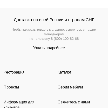
Доставка по всей России и странам СНГ
Чтобы заказать товар в магазине, свяжитесь с нашим
менеджером
по телефону
8 (800) 100-82-68
Узнать подробнее
Ресторация
Каталог
Производство
Каталог
Проекты
Серии мебели
Портфолио
Стулья
Акции
Современные рестораны
Кресла
Loft
Информация для
Свяжитесь с нами
Новости
Классические рестораны
Мягкая мебель
Tolix
клиентов