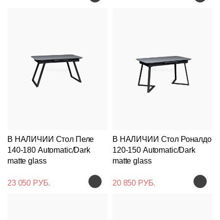
Подстолья
Клиентам
В НАЛИЧИИ Стол Пеле
В НАЛИЧИИ Стол Роналдо
Стулья
Дизайнерам
О
Чугунные
140-180 Automatic/Dark
120-150 Automatic/Dark
компании
matte glass
matte glass
Кресла
Контакты
Деревянные
Металлические
23 050 РУБ.
20 850 РУБ.
Производство
Столешницы
На
На
Деревянные
деревянном
Документы
металлокаркасе
каркасе
Столы