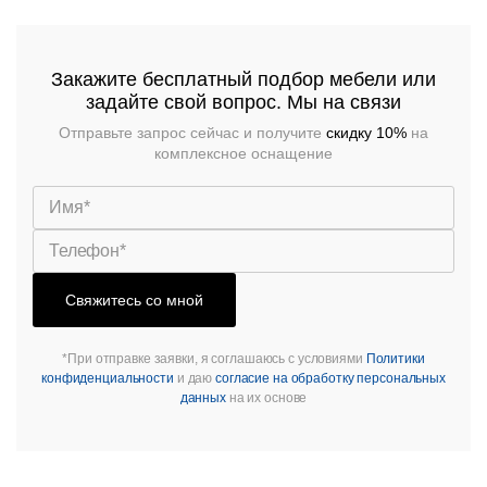
Закажите бесплатный подбор мебели или
задайте свой вопрос. Мы на связи
Отправьте запрос сейчас и получите
скидку 10%
на
комплексное оснащение
Свяжитесь со мной
Подстолья
Клиентам
*При отправке заявки, я соглашаюсь с условиями
Политики
конфиденциальности
и даю
согласие на обработку персональных
Стулья
Дизайнерам
данных
на их основе
О
Чугунные
компании
Кресла
Контакты
Деревянные
Металлические
Производство