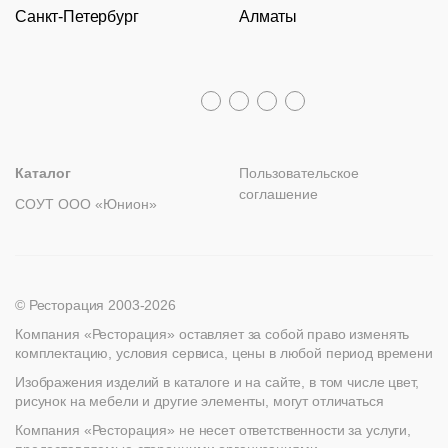
Санкт-Петербург
Алматы
Гарантии
Пн – Пт с 09:30 до 18:00
Столы
Политика возврата
Распродажа
8 (800) 100-82-68
Лизинг
+7 (812) 317-02-32
+7 (776) 007-04-78
msc@restoracia.ru
Мебель на заказ
spb@restoracia.ru
info@therestoracia.kz
Реквизиты
Каталог PDF
Каталог
Пользовательское
соглашение
СОУТ ООО «Юнион»
© Ресторация 2003-2026
Компания «Ресторация» оставляет за собой право изменять
комплектацию, условия сервиса, цены в любой период времени
Изображения изделий в каталоге и на сайте, в том числе цвет,
рисунок на мебели и другие элементы, могут отличаться
Компания «Ресторация» не несет ответственности за услуги,