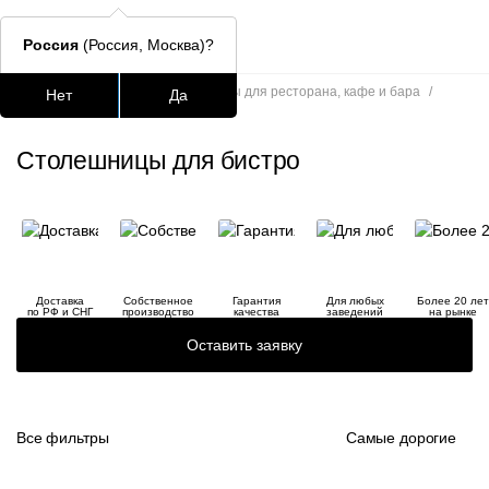
Россия
(Россия, Москва)?
Главная
/
Каталог
/
Столешницы для ресторана, кафе и бара
/
Нет
Да
Столешницы для бистро
Подстолья для стола
Столешницы
Столы
Стулья для
Столешницы для бистро
Часто ищут
lars
ledger
Доставка
Собственное
Гарантия
Для любых
Более 20 лет
шафран
по РФ и СНГ
производство
качества
заведений
на рынке
Оставить заявку
окланд
Все фильтры
Самые дорогие