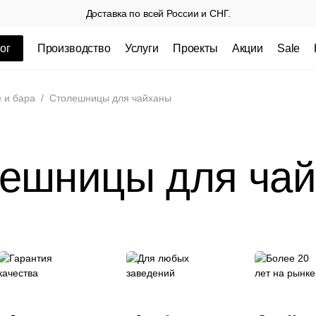
Доставка по всей России и СНГ.
ог
Производство
Услуги
Проекты
Акции
Sale
ные товары
 и бара
/
Столешницы для чайханы
ешницы для ча
 СП
Столешницы из пластика HPL,
Столешниц
кромка ПВХ
.
3 100 РУБ
3 432 РУБ.