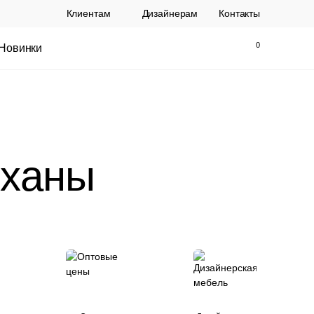
Клиентам
Дизайнерам
Контакты
Новинки
Найти
Закрыть
йханы
ы Topalit Австрия
Стул Baxter СП
.
21 250 РУБ.