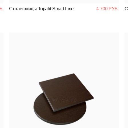
Подстолья
Б.
Столешницы Topalit Smart Line
4 700 РУБ.
С
Стулья
Кресла
Столешницы
Столы
Мягкая мебель
Мебель Loft
Мебель для улицы
Барные стойки