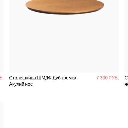
Б.
Столешница ШМДФ Дуб кромка
7 300 РУБ.
С
Акулий нос
я