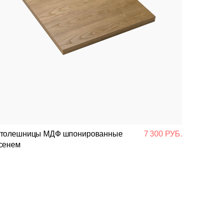
толешницы МДФ шпонированные
7 300 РУБ.
сенем