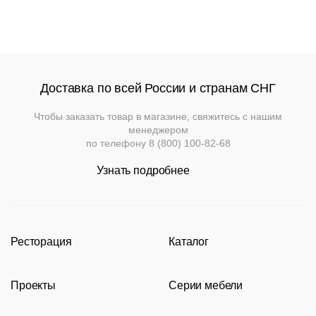
Доставка по всей России и странам СНГ
Чтобы заказать товар в магазине, свяжитесь с нашим
менеджером
по телефону
8 (800) 100-82-68
Узнать подробнее
Ресторация
Каталог
Производство
Каталог
Проекты
Серии мебели
Портфолио
Стулья
Акции
Современные рестораны
Кресла
Loft