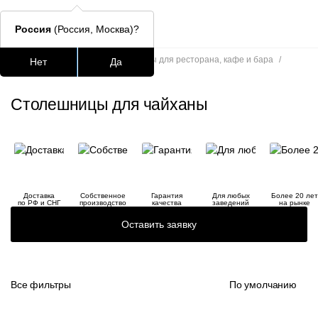
Россия
(Россия, Москва)?
Главная
/
Каталог
/
Столешницы для ресторана, кафе и бара
/
Нет
Да
Столешницы для чайханы
Подстолья для стола
Столешницы
Столы
Стулья для
Столешницы для чайханы
Часто ищут
lars
ledger
Доставка
Собственное
Гарантия
Для любых
Более 20 лет
шафран
по РФ и СНГ
производство
качества
заведений
на рынке
Оставить заявку
окланд
Все фильтры
По умолчанию