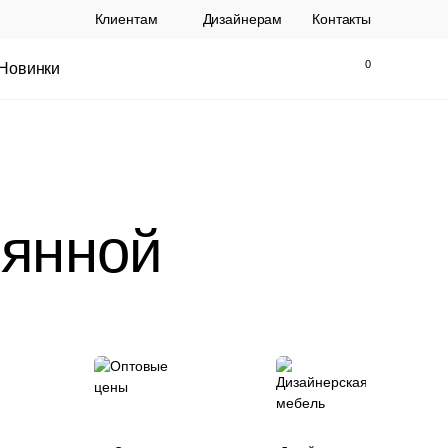
Клиентам
Дизайнерам
Контакты
Новинки
Найти
Закрыть
ьянной
ы Topalit Австрия
Стул Baxter СП
.
21 250 РУБ.