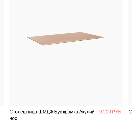
Столешница ШМДФ Бук кромка Акулий
9 200 РУБ.
С
нос