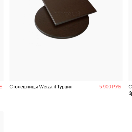
Б.
Столешницы Werzalit Турция
5 900 РУБ.
Сто
б