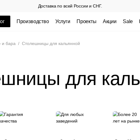
Доставка по всей России и СНГ.
ог
Производство
Услуги
Проекты
Акции
Sale
ные товары
 и бара
/
Столешницы для кальянной
шницы для кал
 СП
Столешницы из пластика HPL,
Столешниц
кромка ПВХ
.
3 100 РУБ
3 432 РУБ.