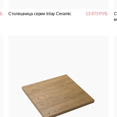
Подстолья
Б.
Столешница серии Inlay Ceramic
13 673 РУБ.
С
Стулья
м
Кресла
Столешницы
Столы
Мягкая мебель
Мебель Loft
Мебель для улицы
Барные стойки