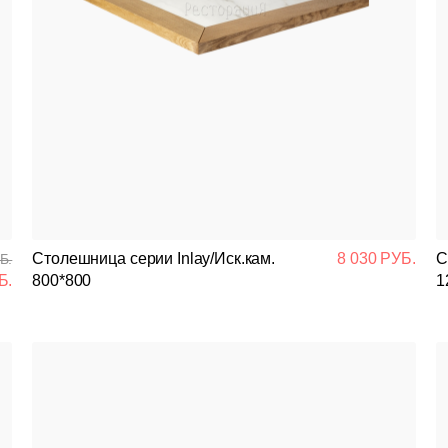
Столешница серии Inlay/Иск.кам.
8 030 РУБ.
С
Б.
Б.
800*800
1