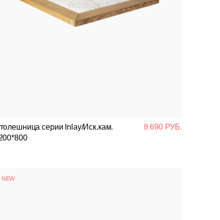
толешница серии Inlay/Иск.кам.
8 690 РУБ.
200*800
NEW