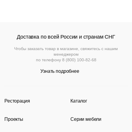
Доставка по всей России и странам СНГ
Чтобы заказать товар в магазине, свяжитесь с нашим
менеджером
по телефону
8 (800) 100-82-68
Узнать подробнее
Ресторация
Каталог
Производство
Каталог
Проекты
Серии мебели
Портфолио
Стулья
Акции
Современные рестораны
Кресла
Loft