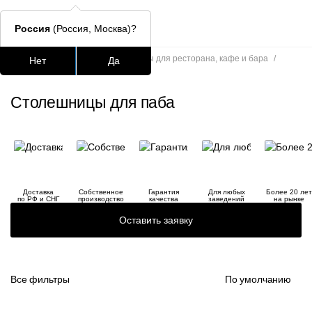
Россия
(Россия, Москва)?
Главная
/
Каталог
/
Столешницы для ресторана, кафе и бара
/
Нет
Да
Столешницы для паба
Подстолья для стола
Столешницы
Столы
Стулья для
Столешницы для паба
Часто ищут
lars
ledger
Доставка
Собственное
Гарантия
Для любых
Более 20 лет
шафран
по РФ и СНГ
производство
качества
заведений
на рынке
Оставить заявку
окланд
Все фильтры
По умолчанию