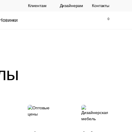
Клиентам
Дизайнерам
Контакты
Новинки
Найти
Закрыть
лы
ы Topalit Австрия
Стул Baxter СП
.
21 250 РУБ.