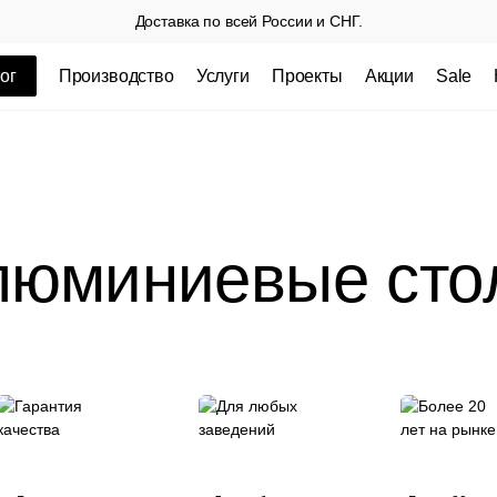
Доставка по всей России и СНГ.
ог
Производство
Услуги
Проекты
Акции
Sale
ные товары
люминиевые сто
 СП
Столешницы из пластика HPL,
Столешниц
кромка ПВХ
.
3 100 РУБ
3 432 РУБ.