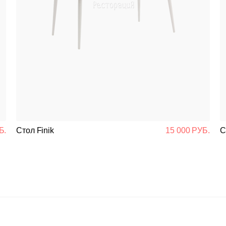
Б.
Стол Finik
15 000 РУБ.
С