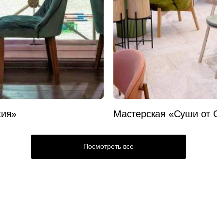
Подстолья
Стулья
Кресла
Столешницы
Столы
сия»
Мастерская «Суши от
Мягкая мебель
Посмотреть все
Мебель Loft
Мебель для улицы
Барные стойки