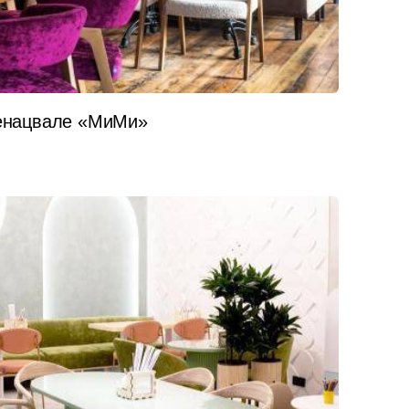
Генацвале «МиМи»