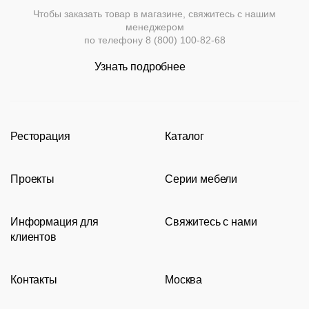
Чтобы заказать товар в магазине, свяжитесь с нашим
менеджером
по телефону
8 (800) 100-82-68
Узнать подробнее
Ресторация
Каталог
Производство
Каталог
Проекты
Серии мебели
Портфолио
Стулья
Акции
Современные рестораны
Кресла
Loft
Информация для
Свяжитесь с нами
Новости
Классические рестораны
Мягкая мебель
Tolix
клиентов
Видео
Восточные рестораны
Столешницы
Eames
8 (800) 100-82-68
Сотрудничество
Карта сайта
Пивные рестораны
Подстолья
msc@restoracia.ru
Контакты
Москва
Документы
О компании
Барные стойки
Перезвоните мне
Доставка и оплата
Молодежная
Оборудование
Задать вопрос