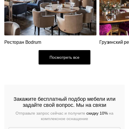
Кресла
Стулья
Ресторанный
текстиль
Столы,
столешницы,
подстолья
Прочее
Ресторан Bodrum
Грузинский р
Стулья
Посмотреть все
Закажите бесплатный подбор мебели или
задайте свой вопрос. Мы на связи
Отправьте запрос сейчас и получите
скидку 10%
на
комплексное оснащение