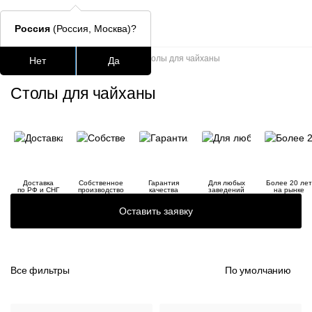
Россия
(Россия, Москва)?
Главная
/
Каталог
/
Столы
/
Столы для чайханы
Нет
Да
Подстолья для стола
Столешницы
Столы
Стулья для
Столы для чайханы
Часто ищут
lars
ledger
Доставка
Собственное
Гарантия
Для любых
Более 20 лет
по РФ и СНГ
производство
качества
заведений
на рынке
окланд
Оставить заявку
шафран
Все фильтры
По умолчанию