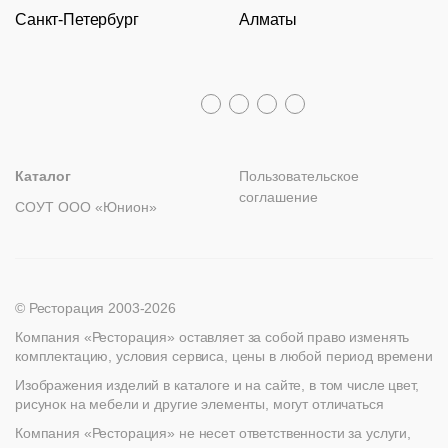
Санкт-Петербург
Алматы
Гарантии
Пн – Пт с 09:30 до 18:00
Столы
Политика возврата
Распродажа
8 (800) 100-82-68
Лизинг
+7 (812) 317-02-32
+7 (776) 007-04-78
msc@restoracia.ru
Мебель на заказ
spb@restoracia.ru
info@therestoracia.kz
Реквизиты
Каталог PDF
Каталог
Пользовательское
соглашение
СОУТ ООО «Юнион»
© Ресторация 2003-2026
Компания «Ресторация» оставляет за собой право изменять
комплектацию, условия сервиса, цены в любой период времени
Изображения изделий в каталоге и на сайте, в том числе цвет,
рисунок на мебели и другие элементы, могут отличаться
Компания «Ресторация» не несет ответственности за услуги,