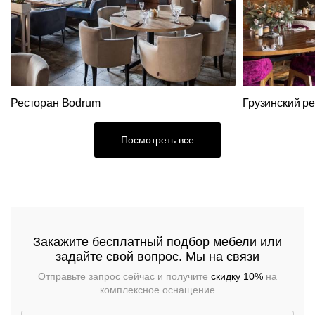
Кресла
Стулья
Ресторанный
текстиль
Столы,
столешницы,
подстолья
Прочее
Ресторан Bodrum
Грузинский р
Стулья
Посмотреть все
Закажите бесплатный подбор мебели или
задайте свой вопрос. Мы на связи
Отправьте запрос сейчас и получите
скидку 10%
на
комплексное оснащение