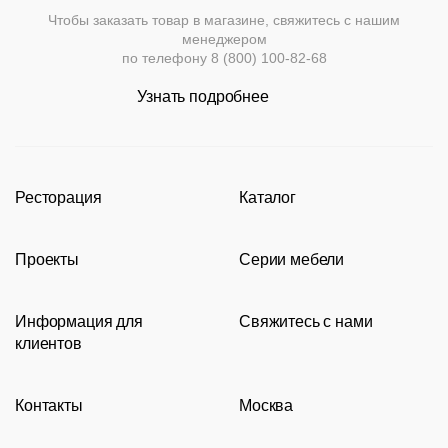
Чтобы заказать товар в магазине, свяжитесь с нашим
менеджером
по телефону
8 (800) 100-82-68
Узнать подробнее
Ресторация
Каталог
Производство
Каталог
Проекты
Серии мебели
Портфолио
Стулья
Акции
Современные рестораны
Кресла
Loft
Информация для
Свяжитесь с нами
Новости
Классические рестораны
Мягкая мебель
Tolix
клиентов
Видео
Восточные рестораны
Столешницы
Eames
8 (800) 100-82-68
Сотрудничество
Карта сайта
Пивные рестораны
Подстолья
msc@restoracia.ru
Контакты
Москва
Документы
О компании
Барные стойки
Перезвоните мне
Доставка и оплата
Молодежная
Оборудование
Задать вопрос