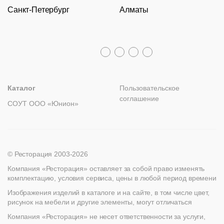
Санкт-Петербург
Алматы
Гарантии
Пн – Пт с 09:30 до 18:00
Столы
Политика возврата
Распродажа
8 (800) 100-82-68
Лизинг
+7 (812) 317-02-32
+7 (776) 007-04-78
msc@restoracia.ru
Мебель на заказ
spb@restoracia.ru
info@therestoracia.kz
Реквизиты
Каталог PDF
Каталог
Пользовательское
соглашение
СОУТ ООО «Юнион»
© Ресторация 2003-2026
Компания «Ресторация» оставляет за собой право изменять
комплектацию, условия сервиса, цены в любой период времени
Изображения изделий в каталоге и на сайте, в том числе цвет,
рисунок на мебели и другие элементы, могут отличаться
Компания «Ресторация» не несет ответственности за услуги,