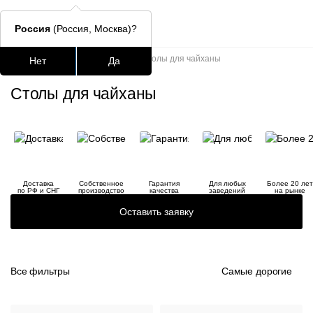
Россия
(Россия, Москва)?
Главная
/
Каталог
/
Столы
/
Столы для чайханы
Нет
Да
Подстолья для стола
Столешницы
Столы
Стулья для
Столы для чайханы
Часто ищут
lars
ledger
Доставка
Собственное
Гарантия
Для любых
Более 20 лет
по РФ и СНГ
производство
качества
заведений
на рынке
шафран
Оставить заявку
окланд
Все фильтры
Самые дорогие