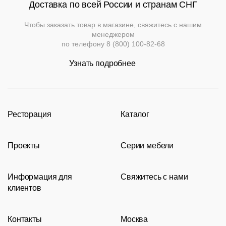
Доставка по всей России и странам СНГ
Чтобы заказать товар в магазине, свяжитесь с нашим
менеджером
по телефону
8 (800) 100-82-68
Узнать подробнее
Ресторация
Каталог
Производство
Каталог
Проекты
Серии мебели
Портфолио
Стулья
Акции
Современные рестораны
Кресла
Loft
Информация для
Свяжитесь с нами
Новости
Классические рестораны
Мягкая мебель
Tolix
клиентов
Видео
Восточные рестораны
Столешницы
Eames
8 (800) 100-82-68
Сотрудничество
Карта сайта
Пивные рестораны
Подстолья
msc@restoracia.ru
Контакты
Москва
Документы
О компании
Барные стойки
Перезвоните мне