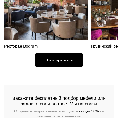
Кресла
Стулья
Ресторанный
текстиль
Столы,
столешницы,
подстолья
Прочее
Стулья
Ресторан Bodrum
Грузинский р
Посмотреть все
Закажите бесплатный подбор мебели или
задайте свой вопрос. Мы на связи
Отправьте запрос сейчас и получите
скидку 10%
на
комплексное оснащение