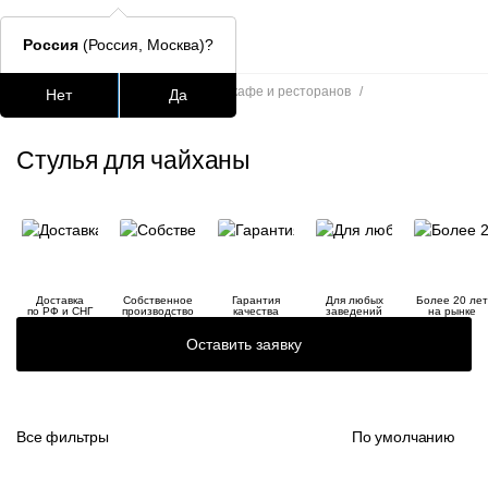
Россия
(Россия, Москва)?
Главная
/
Каталог
/
Стулья для кафе и ресторанов
/
Нет
Да
Стулья для чайханы
Подстолья для стола
Столешницы
Столы
Стулья для
Стулья для чайханы
Часто ищут
lars
ledger
Доставка
Собственное
Гарантия
Для любых
Более 20 лет
окланд
по РФ и СНГ
производство
качества
заведений
на рынке
Оставить заявку
шафран
Все фильтры
По умолчанию