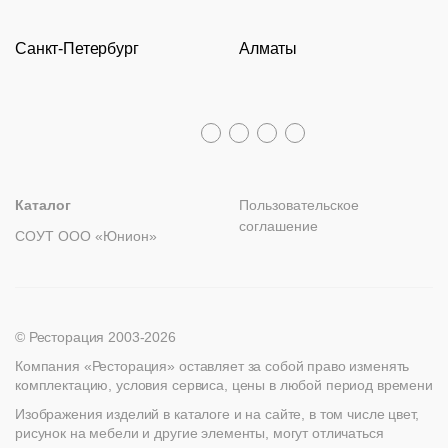
Доставка и оплата
Молодежная
Оборудование
Задать вопрос
Санкт-Петербург
Алматы
Гарантии
Пн – Пт с 09:30 до 18:00
Столы
Политика возврата
Распродажа
8 (800) 100-82-68
Лизинг
+7 (812) 317-02-32
+7 (776) 007-04-78
msc@restoracia.ru
Мебель на заказ
spb@restoracia.ru
info@therestoracia.kz
Реквизиты
Каталог PDF
Каталог
Пользовательское
соглашение
СОУТ ООО «Юнион»
© Ресторация 2003-2026
Компания «Ресторация» оставляет за собой право изменять
комплектацию, условия сервиса, цены в любой период времени
Изображения изделий в каталоге и на сайте, в том числе цвет,
рисунок на мебели и другие элементы, могут отличаться